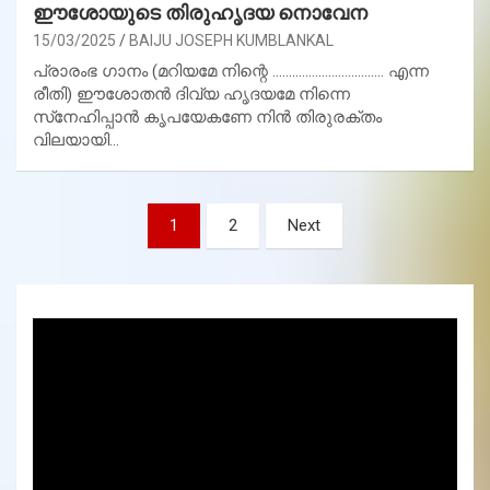
ഈശോയുടെ തിരുഹൃദയ നൊവേന
15/03/2025
BAIJU JOSEPH KUMBLANKAL
പ്രാരംഭ ഗാനം (മറിയമേ നിന്റെ ……………………………. എന്ന
രീതി) ഈശോതന്‍ ദിവ്യ ഹൃദയമേ നിന്നെ
സ്‌നേഹിപ്പാന്‍ കൃപയേകണേ നിന്‍ തിരുരക്തം
വിലയായി…
Posts
1
2
Next
pagination