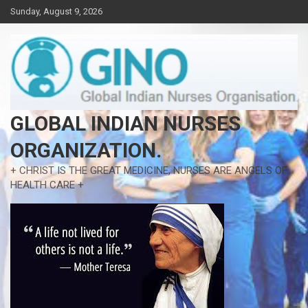
Skip
Sunday, August 9, 2026
to
content
GLOBAL INDIAN NURSES
ORGANIZATION.
+ CHRIST IS THE GREAT MEDICINE, NURSES ARE ANGELS OF
HEALTH CARE +