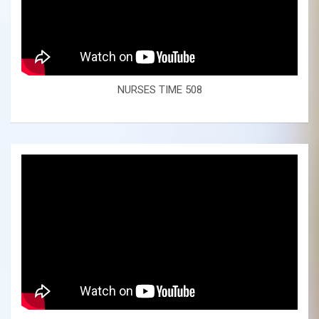
NURSES TIME 508