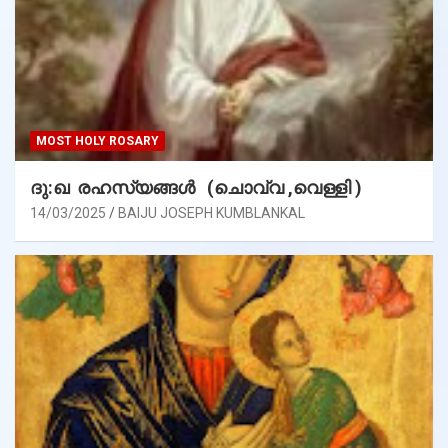
MOST HOLY ROSARY
ദു:ഖ രഹസ്യങ്ങൾ (ചൊവ്വ ,വെള്ളി )
14/03/2025
BAIJU JOSEPH KUMBLANKAL