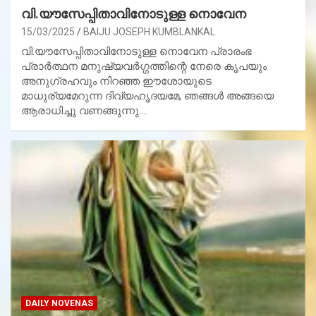
വി.യൗസേപ്പിതാവിനോടുള്ള നൊവേന
15/03/2025
BAIJU JOSEPH KUMBLANKAL
വി.യൗസേപ്പിതാവിനോടുള്ള നൊവേന പ്രാരംഭ
പ്രാര്‍ത്ഥന മനുഷ്യവര്‍ഗ്ഗത്തിന്റെ നേരെ കൃപയും
അനുഗ്രഹവും നിറഞ്ഞ ഈശോയുടെ
മാധുര്യമേറുന്ന ദിവ്യഹൃദയമേ, ഞങ്ങള്‍ അങ്ങയെ
ആരാധിച്ചു വണങ്ങുന്നു.…
DAILY NOVENAS