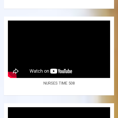
NURSES TIME 508