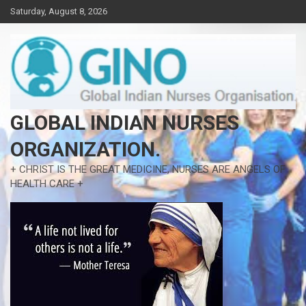
Skip
Saturday, August 8, 2026
to
content
GLOBAL INDIAN NURSES
ORGANIZATION.
+ CHRIST IS THE GREAT MEDICINE, NURSES ARE ANGELS OF
HEALTH CARE +