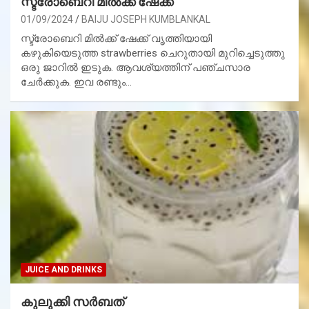
സ്ട്രോബെറി മിൽക്ക് ഷേക്ക്
01/09/2024
BAIJU JOSEPH KUMBLANKAL
സ്ട്രോബെറി മിൽക്ക് ഷേക്ക് വൃത്തിയായി
കഴുകിയെടുത്ത strawberries ചെറുതായി മുറിച്ചെടുത്തു
ഒരു ജാറിൽ ഇടുക. ആവശ്യത്തിന് പഞ്ചസാര
ചേർക്കുക. ഇവ രണ്ടും…
JUICE AND DRINKS
കുലുക്കി സർബത്