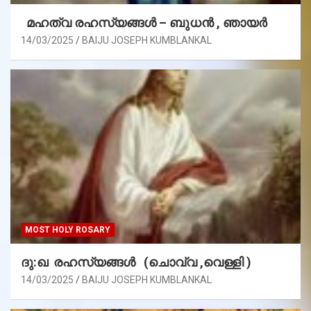
മഹത്വ രഹസ്യങ്ങള്‍ – ബുധൻ , ഞായർ
14/03/2025
BAIJU JOSEPH KUMBLANKAL
MOST HOLY ROSARY
ദു:ഖ രഹസ്യങ്ങൾ (ചൊവ്വ ,വെള്ളി )
14/03/2025
BAIJU JOSEPH KUMBLANKAL