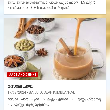
ജിൽ ജിൽ ജിഗർടണ്ഡാ പാൽ ഫുൾ ഫാറ്റ് : 1.5 ലിറ്റർ
പഞ്ചസാര : 8 + 6 ടേബിൾ സ്പൂണ്…
JUICE AND DRINKS
മസാല ചായ
17/08/2024
BAIJU JOSEPH KUMBLANKAL
മസാല ചായ ചുക്ക് – 2 കഷ്ണം ഏലക്ക – 6 എണ്ണം ഗ്രാമ്പു
– 6 എണ്ണം കുരുമുളക് –…