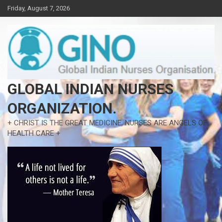
Skip
Friday, August 7, 2026
to
content
GLOBAL INDIAN NURSES
ORGANIZATION.
+ CHRIST IS THE GREAT MEDICINE, NURSES ARE ANGELS OF
HEALTH CARE +