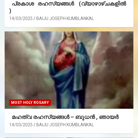
പ്രകാശ രഹസ്യങ്ങൾ (വ്യാഴാഴ്ചകളിൽ
)
14/03/2025
BAIJU JOSEPH KUMBLANKAL
MOST HOLY ROSARY
മഹത്വ രഹസ്യങ്ങള്‍ – ബുധൻ , ഞായർ
14/03/2025
BAIJU JOSEPH KUMBLANKAL