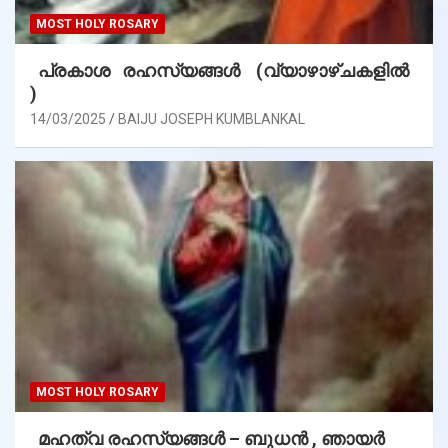
MOST HOLY ROSARY
പ്രകാശ രഹസ്യങ്ങൾ (വ്യാഴാഴ്ചകളിൽ
)
14/03/2025
BAIJU JOSEPH KUMBLANKAL
MOST HOLY ROSARY
മഹത്വ രഹസ്യങ്ങള്‍ – ബുധൻ , ഞായർ