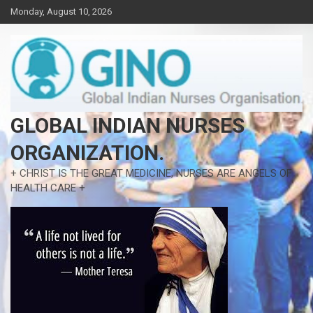
Skip
Monday, August 10, 2026
to
content
GLOBAL INDIAN NURSES
ORGANIZATION.
+ CHRIST IS THE GREAT MEDICINE, NURSES ARE ANGELS OF
HEALTH CARE +