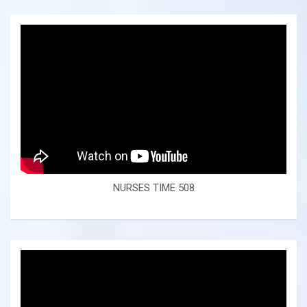
NURSES TIME 508