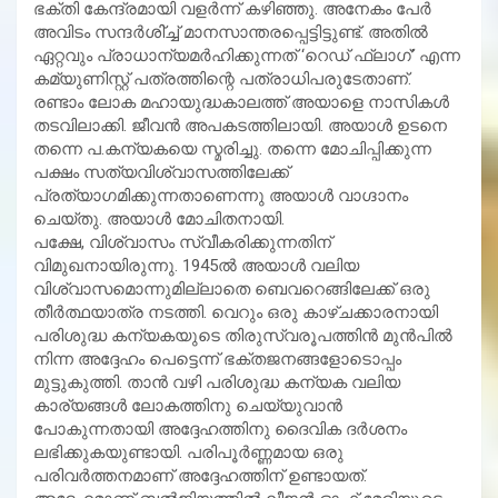
ഭക്തി കേന്ദ്രമായി വളര്‍ന്ന് കഴിഞ്ഞു. അനേകം പേര്‍
അവിടം സന്ദര്‍ശി്ച്ച് മാനസാന്തരപ്പെട്ടിട്ടുണ്ട്. അതില്‍
ഏറ്റവും പ്രാധാന്യമര്‍ഹിക്കുന്നത് ‘റെഡ് ഫ്‌ലാഗ്’ എന്ന
കമ്യുണിസ്റ്റ് പത്രത്തിന്റെ പത്രാധിപരുടേതാണ്.
രണ്ടാം ലോക മഹായുദ്ധകാലത്ത് അയാളെ നാസികള്‍
തടവിലാക്കി. ജീവന്‍ അപകടത്തിലായി. അയാള്‍ ഉടനെ
തന്നെ പ.കന്യകയെ സ്മരിച്ചു. തന്നെ മോചിപ്പിക്കുന്ന
പക്ഷം സത്യവിശ്വാസത്തിലേക്ക്
പ്രത്യാഗമിക്കുന്നതാണെന്നു അയാള്‍ വാഗ്ദാനം
ചെയ്തു. അയാള്‍ മോചിതനായി.
പക്ഷേ, വിശ്വാസം സ്വീകരിക്കുന്നതിന്
വിമുഖനായിരുന്നു. 1945ല്‍ അയാള്‍ വലിയ
വിശ്വാസമൊന്നുമില്ലാതെ ബെവറെങ്ങിലേക്ക് ഒരു
തീര്‍ത്ഥയാത്ര നടത്തി. വെറും ഒരു കാഴ്ചക്കാരനായി
പരിശുദ്ധ കന്യകയുടെ തിരുസ്വരൂപത്തിന്‍ മുന്‍പില്‍
നിന്ന അദ്ദേഹം പെട്ടെന്ന് ഭക്തജനങ്ങളോടൊപ്പം
മുട്ടുകുത്തി. താന്‍ വഴി പരിശുദ്ധ കന്യക വലിയ
കാര്യങ്ങള്‍ ലോകത്തിനു ചെയ്യുവാന്‍
പോകുന്നതായി അദ്ദേഹത്തിനു ദൈവിക ദര്‍ശനം
ലഭിക്കുകയുണ്ടായി. പരിപൂര്‍ണ്ണമായ ഒരു
പരിവര്‍ത്തനമാണ് അദ്ദേഹത്തിന് ഉണ്ടായത്.