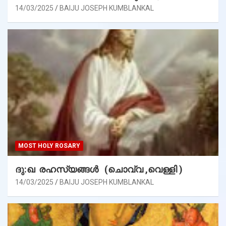
14/03/2025
BAIJU JOSEPH KUMBLANKAL
MOST HOLY ROSARY
ദു:ഖ രഹസ്യങ്ങൾ (ചൊവ്വ ,വെള്ളി )
14/03/2025
BAIJU JOSEPH KUMBLANKAL