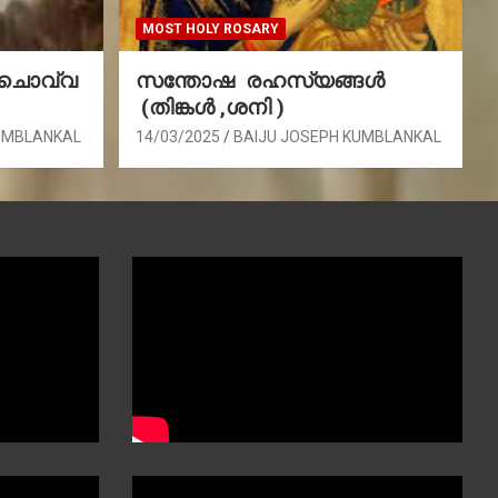
MOST HOLY ROSARY
(ചൊവ്വ
സന്തോഷ രഹസ്യങ്ങൾ
(തിങ്കൾ ,ശനി )
UMBLANKAL
14/03/2025
BAIJU JOSEPH KUMBLANKAL