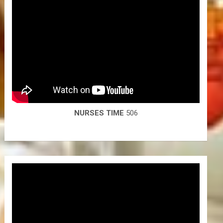
NURSES TIME
506