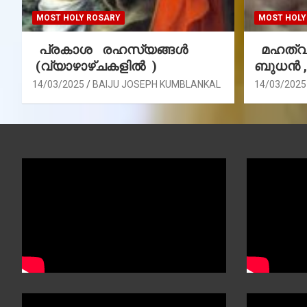
MOST HOLY ROSARY
MOST HOLY
പ്രകാശ രഹസ്യങ്ങൾ
മഹത്വ 
(വ്യാഴാഴ്ചകളിൽ )
ബുധൻ 
14/03/2025
BAIJU JOSEPH KUMBLANKAL
14/03/2025