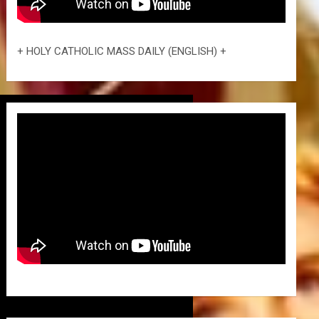
+ HOLY CATHOLIC MASS DAILY (ENGLISH) +