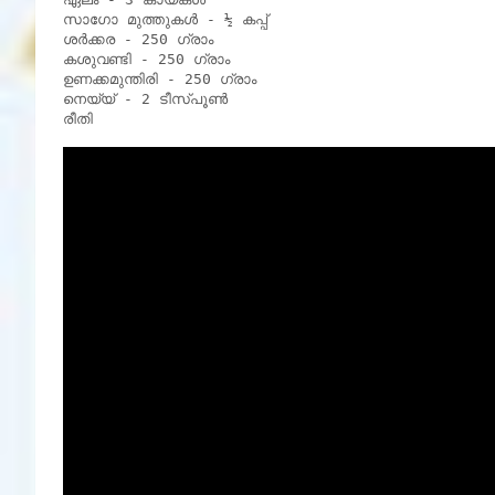
സാഗോ മുത്തുകൾ - ½ കപ്പ്

ശർക്കര - 250 ഗ്രാം

കശുവണ്ടി - 250 ഗ്രാം

ഉണക്കമുന്തിരി - 250 ഗ്രാം

നെയ്യ് - 2 ടീസ്പൂൺ

രീതി