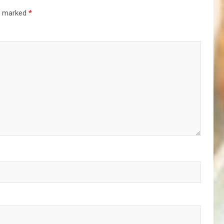
re marked
*