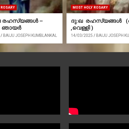
 ROSARY
MOST HOLY ROSARY
രഹസ്യങ്ങള്‍ –
ദു:ഖ രഹസ്യങ്ങൾ 
, ഞായർ
,വെള്ളി )
BAIJU JOSEPH KUMBLANKAL
14/03/2025
BAIJU JOSEPH K