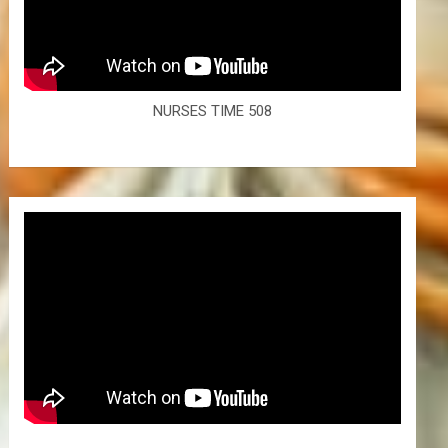
NURSES TIME 508