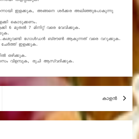
നന്നായി ഇളക്കുക, അങ്ങനെ ശർക്കര അലിഞ്ഞുപോകുന്നു

ളക്കി കൊടുക്കണം.

കി 6 മുതൽ 7 മിനിറ്റ് വരെ വേവിക്കുക.

കുക.

ുക .കശുവണ്ടി ഗോൾഡൻ ബ്രൗൺ ആകുന്നത് വരെ വറുക്കുക.

ചേർത്ത് ഇളക്കുക.

 ഒഴിക്കുക.

ം വിളമ്പുക, രുചി ആസ്വദിക്കുക.
കാളൻ