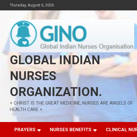
Skip
Thursday, August 6, 2026
to
content
GLOBAL INDIAN
NURSES
ORGANIZATION.
+ CHRIST IS THE GREAT MEDICINE, NURSES ARE ANGELS OF
HEALTH CARE +
PRAYERS
NURSES BENEFITS
CLINICAL NU