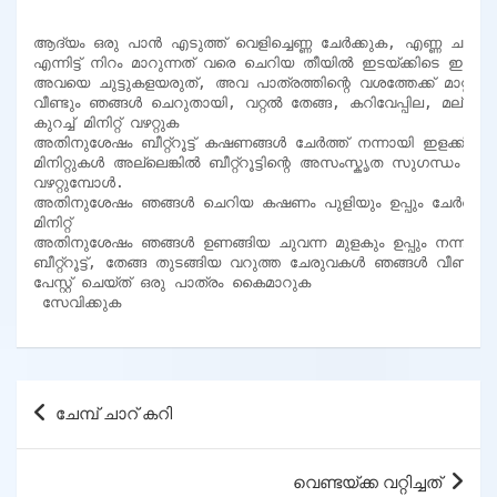
ആദ്യം ഒരു പാൻ എടുത്ത് വെളിച്ചെണ്ണ ചേർക്കുക, എണ്ണ ചൂടാകട
എന്നിട്ട് നിറം മാറുന്നത് വരെ ചെറിയ തീയിൽ ഇടയ്ക്കിടെ ഇളക്കി
അവയെ ചുട്ടുകളയരുത്, അവ പാത്രത്തിന്റെ വശത്തേക്ക് മാറ്റുക

വീണ്ടും ഞങ്ങൾ ചെറുതായി, വറ്റൽ തേങ്ങ, കറിവേപ്പില, മല്ലിയി
കുറച്ച് മിനിറ്റ് വഴറ്റുക

അതിനുശേഷം ബീറ്റ്റൂട്ട് കഷണങ്ങൾ ചേർത്ത് നന്നായി ഇളക്കി 
മിനിറ്റുകൾ അല്ലെങ്കിൽ ബീറ്റ്റൂട്ടിന്റെ അസംസ്കൃത സുഗന്ധം പോ
വഴറ്റുമ്പോൾ.

അതിനുശേഷം ഞങ്ങൾ ചെറിയ കഷണം പുളിയും ഉപ്പും ചേർത്ത് നന്ന
മിനിറ്റ്

അതിനുശേഷം ഞങ്ങൾ ഉണങ്ങിയ ചുവന്ന മുളകും ഉപ്പും നന്നായി പേസ
ബീറ്റ്റൂട്ട്, തേങ്ങ തുടങ്ങിയ വറുത്ത ചേരുവകൾ ഞങ്ങൾ വീണ്ടും ന
പേസ്റ്റ് ചെയ്ത് ഒരു പാത്രം കൈമാറുക

 സേവിക്കുക
Post
ചേമ്പ് ചാറ് കറി
navigation
വെണ്ടയ്ക്ക വറ്റിച്ചത്