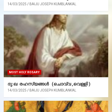
14/03/2025
BAIJU JOSEPH KUMBLANKAL
MOST HOLY ROSARY
ദു:ഖ രഹസ്യങ്ങൾ (ചൊവ്വ ,വെള്ളി )
14/03/2025
BAIJU JOSEPH KUMBLANKAL