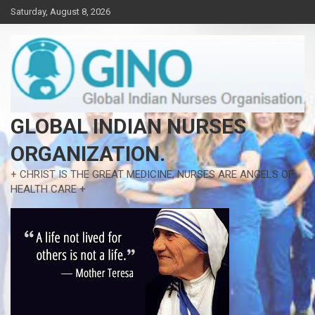
Skip
Saturday, August 8, 2026
to
content
GLOBAL INDIAN NURSES
ORGANIZATION.
+ CHRIST IS THE GREAT MEDICINE, NURSES ARE ANGELS OF
HEALTH CARE +