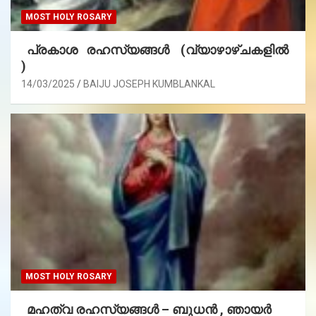
MOST HOLY ROSARY
പ്രകാശ രഹസ്യങ്ങൾ (വ്യാഴാഴ്ചകളിൽ
)
14/03/2025
BAIJU JOSEPH KUMBLANKAL
MOST HOLY ROSARY
മഹത്വ രഹസ്യങ്ങള്‍ – ബുധൻ , ഞായർ