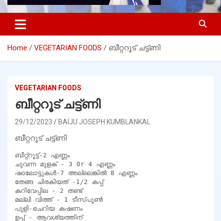
Home
VEGETARIAN FOODS
ബീറ്ററൂട് ചട്ട്ണി
VEGETARIAN FOODS
ബീറ്ററൂട് ചട്ട്ണി
29/12/2023
BAIJU JOSEPH KUMBLANKAL
ബീറ്ററൂട് ചട്ട്ണി
ബീറ്റ്റൂട്ട്-2 എണ്ണം

ചുവന്ന മുളക് - 3 0r 4 എണ്ണം

ഷാലോട്ടുകൾ-7 അല്ലെങ്കിൽ 8 എണ്ണം

തേങ്ങ ചിരകിയത് -1/2 കപ്പ്

കറിവേപ്പില - 2 തണ്ട്

മല്ലി വിത്ത് - 1 ടീസ്പൂൺ

പുളി-ചെറിയ കഷണം

ഉപ്പ് - ആവശ്യത്തിന്
