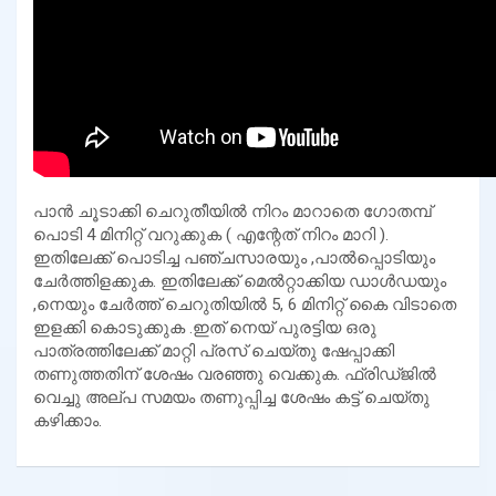
പാൻ ചൂടാക്കി ചെറുതീയിൽ നിറം മാറാതെ ഗോതമ്പ്
പൊടി 4 മിനിറ്റ് വറുക്കുക ( എന്റേത് നിറം മാറി ).
ഇതിലേക്ക് പൊടിച്ച പഞ്ചസാരയും ,പാൽപ്പൊടിയും
ചേർത്തിളക്കുക. ഇതിലേക്ക് മെൽറ്റാക്കിയ ഡാൾഡയും
,നെയും ചേർത്ത് ചെറുതിയിൽ 5, 6 മിനിറ്റ് കൈ വിടാതെ
ഇളക്കി കൊടുക്കുക .ഇത് നെയ് പുരട്ടിയ ഒരു
പാത്രത്തിലേക്ക് മാറ്റി പ്രസ് ചെയ്തു ഷേപ്പാക്കി
തണുത്തതിന് ശേഷം വരഞ്ഞു വെക്കുക. ഫ്രിഡ്ജിൽ
വെച്ചു അല്പ സമയം തണുപ്പിച്ച ശേഷം കട്ട് ചെയ്തു
കഴിക്കാം.