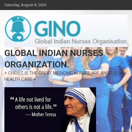
Skip
Saturday, August 8, 2026
to
content
GLOBAL INDIAN NURSES
ORGANIZATION.
+ CHRIST IS THE GREAT MEDICINE, NURSES ARE ANGELS OF
HEALTH CARE +