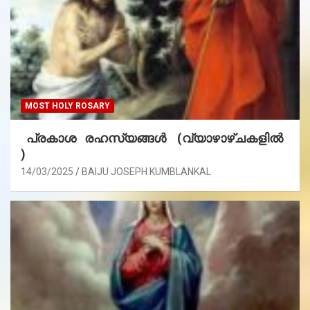
MOST HOLY ROSARY
പ്രകാശ രഹസ്യങ്ങൾ (വ്യാഴാഴ്ചകളിൽ
)
14/03/2025
BAIJU JOSEPH KUMBLANKAL