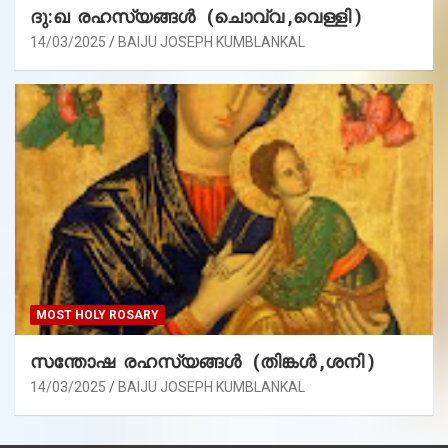
ദു:ഖ രഹസ്യങ്ങൾ (ചൊവ്വ ,വെള്ളി )
14/03/2025
BAIJU JOSEPH KUMBLANKAL
MOST HOLY ROSARY
സന്തോഷ രഹസ്യങ്ങൾ (തിങ്കൾ ,ശനി )
14/03/2025
BAIJU JOSEPH KUMBLANKAL