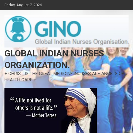
Skip
Friday, August 7, 2026
to
content
GLOBAL INDIAN NURSES
ORGANIZATION.
+ CHRIST IS THE GREAT MEDICINE, NURSES ARE ANGELS OF
HEALTH CARE +