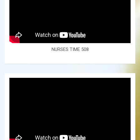
NURSES TIME 508