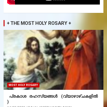
+ THE MOST HOLY ROSARY +
MOST HOLY ROSARY
പ്രകാശ രഹസ്യങ്ങൾ (വ്യാഴാഴ്ചകളിൽ
)