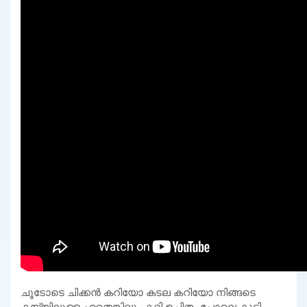
ചൂടോടെ ചിക്കൻ കറിയോ കടല കറിയോ നിങ്ങടെ
കയ്യിലുള്ള ഏതെങ്കിലും കറി ഉചിതം പോലെ കൂട്ടി