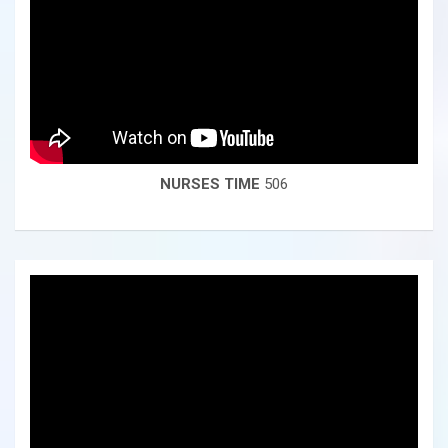
NURSES TIME
506