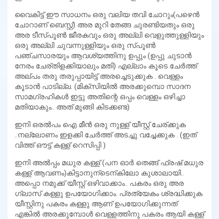
വൈകിട്ട് ഈ സാധനം ഒരു വലിയ തവി ചോറും(പഴെൻ
ചോറാണ് ബെസ്റ്റ്) അര മുറി തേങ്ങ ചുരണ്ടിയതും ഒരു
അര ടീസ്പൂണ്‍ ജീരകവും ഒരു അല്ലി വെളുത്തുള്ളിയും
ഒരു അല്ലി ചുവന്നുള്ളിയും ഒരു സ്പൂണ്‍
പഞ്ചസാരയും ആവശ്യത്തിനു ഉപ്പും (ഉപ്പു ചുടാൻ
നേരം ചേര്തിളക്കിയാലും മതി) എല്ലാം കൂടെ ചേർത്ത്
അല്പം തരു തരുപ്പായിട്ട് അരച്ചെടുക്കുക . വെള്ളം
കൂടാൻ പാടില്ല. (മിക്സിയിൽ അരക്കുമ്പൊ സാദന
സാമഗ്രഹികൾ ഇട്ടു അതിന്റെ ഒപ്പം വെള്ളം ഒഴിച്ചാ
മതിയാകും.. അത് മുങ്ങി കിടക്കണ്ട)
ഇനി ഒരൽപം ഐ മീൻ ഒരു നുള്ള് യീസ്റ്റ് ചേര്ക്കുക
..നല്ലോണം ഇളക്കി ചേർത്ത് അടച്ചു വച്ചേക്കുക . (ഇത്
വിത്ത്‌ ഔട്ട്‌ കള്ള് റെസിപ്പി )
ഇനി അൽപ്പം മധുര കള്ള് (പന ഓർ തെങ്ങ് ഫ്രഷ്‌ മധുര
കള്ള് ആവണം)കിട്ടാനുന്ടെന്കിലോ കുശാലായി..
അപ്പൊ നമുക്ക് യീസ്റ്റ് ഒഴിവാക്കാം.. പകരം ഒരു അര
ഗ്ലാസ് കള്ളു ഉപയോഗിക്കാം. പ്രത്യേകം ശ്രദ്ധിക്കുക
യീസ്റ്റിനു പകരം കള്ളു ആണ് ഉപയോഗിക്കുന്നത്
എങ്കിൽ അരക്കുമ്പോൾ വെള്ളത്തിനു പകരം ആയി കള്ള്