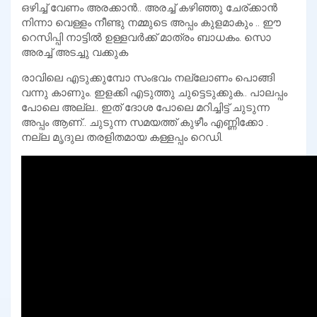
ഒഴിച്ച് വേണം അരക്കാൻ.. അരച്ച് കഴിഞ്ഞു ചേര്ക്കാൻ
നിന്നാ വെള്ളം നീണ്ടു നമ്മുടെ അപ്പം കുളമാകും .. ഈ
റെസിപ്പി നാട്ടിൽ ഉള്ളവർക്ക് മാത്രം ബാധകം. സൊ
അരച്ച് അടച്ചു വക്കുക
രാവിലെ എടുക്കുമ്പോ സംഭവം നല്ലോണം പൊങ്ങി
വന്നു കാണും. ഇളക്കി എടുത്തു ചുട്ടെടുക്കുക.. പാലപ്പം
പോലെ അല്ല.. ഇത് ദോശ പോലെ മറിച്ചിട്ട് ചുടുന്ന
അപ്പം ആണ്.. ചുടുന്ന സമയത്ത് കുഴീം എണ്ണിക്കോ .
നല്ല മൃദുല തരളിതമായ കള്ളപ്പം റെഡി.