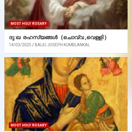
MOST HOLY ROSARY
ദു:ഖ രഹസ്യങ്ങൾ (ചൊവ്വ ,വെള്ളി )
14/03/2025
BAIJU JOSEPH KUMBLANKAL
MOST HOLY ROSARY