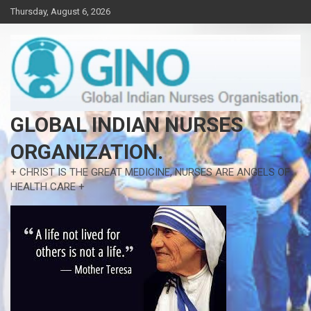
Skip
Thursday, August 6, 2026
to
content
GLOBAL INDIAN NURSES
ORGANIZATION.
+ CHRIST IS THE GREAT MEDICINE, NURSES ARE ANGELS OF
HEALTH CARE +