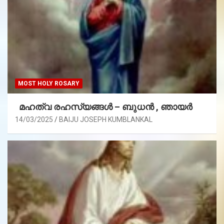
MOST HOLY ROSARY
മഹത്വ രഹസ്യങ്ങള്‍ – ബുധൻ , ഞായർ
14/03/2025
BAIJU JOSEPH KUMBLANKAL