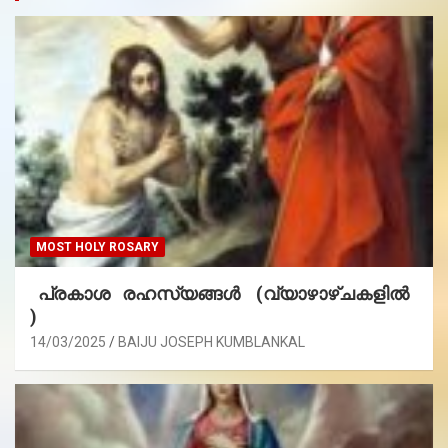
MOST HOLY ROSARY
പ്രകാശ രഹസ്യങ്ങൾ (വ്യാഴാഴ്ചകളിൽ
)
14/03/2025
BAIJU JOSEPH KUMBLANKAL