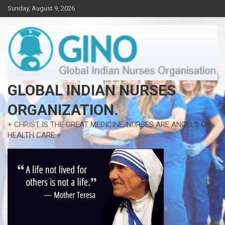
Skip
Sunday, August 9, 2026
to
content
GLOBAL INDIAN NURSES
ORGANIZATION.
+ CHRIST IS THE GREAT MEDICINE, NURSES ARE ANGELS OF
HEALTH CARE +