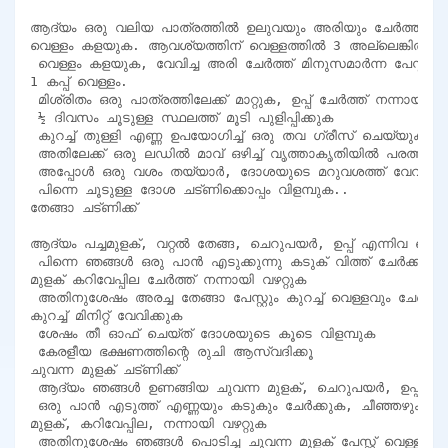
ആദ്യം ഒരു വലിയ പാത്രത്തിൽ ഉലുവയും അരിയും ചേർത്ത് നന്
വെള്ളം കളയുക. ആവശ്യത്തിന് വെള്ളത്തിൽ 3 അല്ലെങ്കിൽ 4 മണി
 വെള്ളം കളയുക, വേവിച്ച അരി ചേർത്ത് മിനുസമാർന്ന പേസ്റ്റിലേക
1 കപ്പ് വെള്ളം.

 മിശ്രിതം ഒരു പാത്രത്തിലേക്ക് മാറ്റുക, ഉപ്പ് ചേർത്ത് നന്നായി ഇ
 ½ ദിവസം ചൂടുള്ള സ്ഥലത്ത് മൂടി പുളിപ്പിക്കുക

 കുറച്ച് തുള്ളി എണ്ണ ഉപയോഗിച്ച് ഒരു തവ ഗ്രീസ് ചെയ്യുക

 അതിലേക്ക് ഒരു ലഡിൽ മാവ് ഒഴിച്ച് വൃത്താകൃതിയിൽ പരത്തുക

 അപ്പോൾ ഒരു വശം തയ്യാർ, ദോശയുടെ മറുവശത്ത് വേവിക്കു
 പിന്നെ ചൂടുള്ള ദോശ ചട്ണിക്കൊപ്പം വിളമ്പുക..

തേങ്ങാ ചട്ണിക്ക്

ആദ്യം പച്ചമുളക്, വറ്റൽ തേങ്ങ, ചെറുപയർ, ഉപ്പ് എന്നിവ പൊടിച
 പിന്നെ ഞങ്ങൾ ഒരു പാൻ എടുക്കുന്നു കടുക് വിത്ത് ചേർക്കുക , 
മുളക് കറിവേപ്പില ചേർത്ത് നന്നായി വഴറ്റുക

 അതിനുശേഷം അരച്ച തേങ്ങാ പേസ്റ്റും കുറച്ച് വെള്ളവും ചേർത്ത്
കുറച്ച് മിനിറ്റ് വേവിക്കുക

 ശേഷം തീ ഓഫ് ചെയ്ത് ദോശയുടെ കൂടെ വിളമ്പുക

 കേരളീയ ഭക്ഷണത്തിന്റെ രുചി ആസ്വദിക്കൂ

ചുവന്ന മുളക് ചട്ണിക്ക്

 ആദ്യം ഞങ്ങൾ ഉണങ്ങിയ ചുവന്ന മുളക്, ചെറുപയർ, ഉപ്പ് എന്
 ഒരു പാൻ എടുത്ത് എണ്ണയും കടുകും ചേർക്കുക, ചീഞ്ഞഴുകാൻ അ
മുളക്, കറിവേപ്പില, നന്നായി വഴറ്റുക

 അതിനുശേഷം ഞങ്ങൾ പൊടിച്ച ചുവന്ന മുളക് പേസ്റ്റ് വെള്ളം ചേ