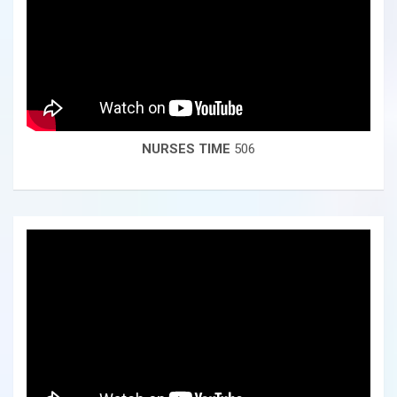
NURSES TIME
506