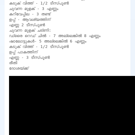
കടുക് വിത്ത് - 1/2 ടീസ്പൂൺ

ചുവന്ന മുളക് - 3 എണ്ണം

കറിവേപ്പില - 3 തണ്ട്

ഉപ്പ് - ആവശ്യത്തിന്

എണ്ണ 2 ടീസ്പൂൺ

ചുവന്ന മുളക് ചട്ണി:

ഡ്രൈ റെഡ് ചിൽ - 7 അല്ലെങ്കിൽ 8 എണ്ണം

ഷാലോട്ടുകൾ- 5 അല്ലെങ്കിൽ 6 എണ്ണം

കടുക് വിത്ത് - 1/2 ടീസ്പൂൺ

ഉപ്പ് പാകത്തിന്

എണ്ണ - 3 ടീസ്പൂൺ

രീതി

ദോശയ്ക്ക്