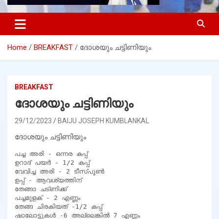
Home
BREAKFAST
ദോശയും ചട്ടിണിയും
BREAKFAST
ദോശയും ചട്ടിണിയും
29/12/2023
BAIJU JOSEPH KUMBLANKAL
ദോശയും ചട്ടിണിയും
പച്ച അരി - ഒന്നര കപ്പ്

ഉറാദ് പയർ - 1/2 കപ്പ്

വേവിച്ച അരി - 2 ടീസ്പൂൺ

ഉപ്പ് - ആവശ്യത്തിന്

തേങ്ങാ ചട്ണിക്ക്

പച്ചമുളക് - 2 എണ്ണം

തേങ്ങ ചിരകിയത് -1/2 കപ്പ്

ഷാലോട്ടുകൾ -6 അല്ലെങ്കിൽ 7 എണ്ണം
