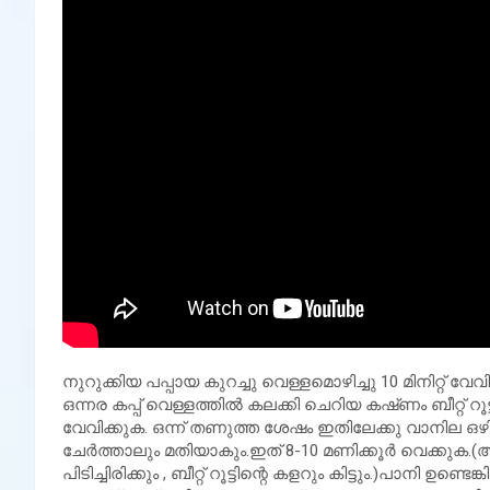
നുറുക്കിയ പപ്പായ കുറച്ചു വെള്ളമൊഴിച്ചു 10 മിനിറ്റ് വേ
ഒന്നര കപ്പ് വെള്ളത്തിൽ കലക്കി ചെറിയ കഷ്‌ണം ബീറ്റ്‌ റൂട്ടും
വേവിക്കുക. ഒന്ന് തണുത്ത ശേഷം ഇതിലേക്കു വാനില ഒഴിച
ചേർത്താലും മതിയാകും.ഇത് 8-10 മണിക്കൂർ വെക്കുക.
പിടിച്ചിരിക്കും , ബീറ്റ് റൂട്ടിന്റെ കളറും കിട്ടും.)പാനി 