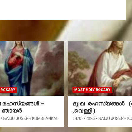
 ROSARY
MOST HOLY ROSARY
രഹസ്യങ്ങള്‍ –
ദു:ഖ രഹസ്യങ്ങൾ 
, ഞായർ
,വെള്ളി )
BAIJU JOSEPH KUMBLANKAL
14/03/2025
BAIJU JOSEPH K