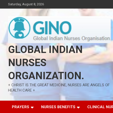
Skip
Saturday, August 8, 2026
to
content
GLOBAL INDIAN
NURSES
ORGANIZATION.
+ CHRIST IS THE GREAT MEDICINE, NURSES ARE ANGELS OF
HEALTH CARE +
PRAYERS
NURSES BENEFITS
CLINICAL NU