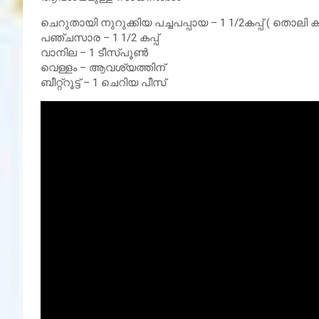
ചെറുതായി നുറുക്കിയ പച്ചപപ്പായ – 1 1/2കപ്പ് ( തൊലി
പഞ്ചസാര – 1 1/2 കപ്പ്
വാനില – 1 ടീസ്പൂൺ
വെള്ളം – ആവശ്യത്തിന്
ബീറ്റ്റൂട്ട് – 1 ചെറിയ പീസ്