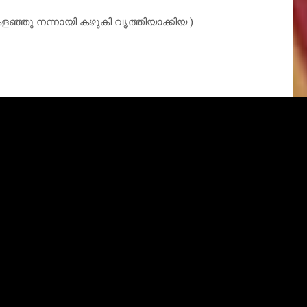
 കളഞ്ഞു നന്നായി കഴുകി വൃത്തിയാക്കിയ )