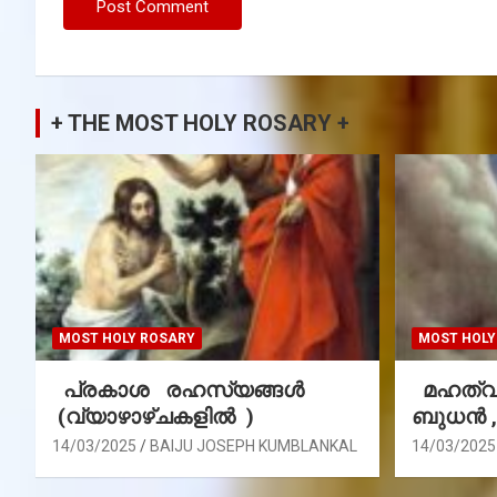
+ THE MOST HOLY ROSARY +
MOST HOLY ROSARY
MOST HOLY
പ്രകാശ രഹസ്യങ്ങൾ
മഹത്വ 
(വ്യാഴാഴ്ചകളിൽ )
ബുധൻ 
14/03/2025
BAIJU JOSEPH KUMBLANKAL
14/03/2025