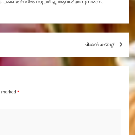
റിയ കണ്ടെയ്നറിൽ സൂക്ഷിച്ചു ആവശ്യാനുസരണം
ചിക്കൻ കട്ലറ്റ്
re marked
*