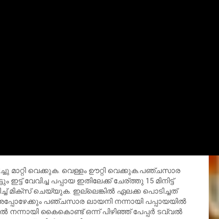
വിച്ചു മാറ്റി വെക്കുക. വെള്ളം ഊറ്റി വെക്കുക.പഞ്ചസാര
 ഇട്ട് വേവിച്ച പപ്പായ ഇതിലേക്ക് ചേര്ത്തു 15 മിനിട്ട്‌
്ച് മിക്സ് ചെയ്യുക. ഇല്ലെങ്കിൽ ഏലക്ക പൊടിച്ചത്
(അപ്പോഴേക്കും പഞ്ചസാര ലായനി നന്നായി പപ്പായയിൽ
ഉണ്ടെങ്കിൽ നന്നായി കൈകൊണ്ട് ഒന്ന് പിഴിഞ്ഞ് പേപ്പർ ടവ്വൽ