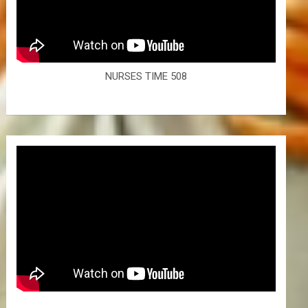
NURSES TIME 508