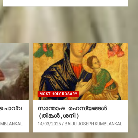
MOST HOLY ROSARY
(ചൊവ്വ
സന്തോഷ രഹസ്യങ്ങൾ
(തിങ്കൾ ,ശനി )
UMBLANKAL
14/03/2025
BAIJU JOSEPH KUMBLANKAL