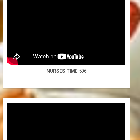
NURSES TIME
506