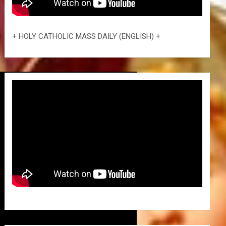
+ HOLY CATHOLIC MASS DAILY (ENGLISH) +