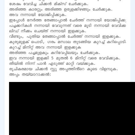
ശേഷം വേവിച്ച ചിക്കൻ മിക്സ് ചേർക്കുക.

അരിഞ്ഞ കാരറ്റും അരിഞ്ഞ ഉരുളക്കിഴങ്ങും ചേർക്കുക.

അവ നന്നായി യോജിപ്പിക്കുക.

ഇപ്പോൾ നേർത്ത തേങ്ങാപ്പാൽ ചേർത്ത് നന്നായി യോജിപ്പിക്കുക.

പച്ചക്കറികൾ നന്നായി വേവുന്നത് വരെ മൂടി നന്നായി വേവിക്കുക.

ലിഡ് നീക്കം ചെയ്ത് നന്നായി ഇളക്കുക.

വീണ്ടും, പുതിയ തേങ്ങാപ്പാൽ ചേർത്ത് നന്നായി ഇളക്കുക.

കുരുമുളക് പൊടി, ഗരം മസാല തുടങ്ങിയ കുറച്ച് കറിപ്പൊടികൾ 
കുറച്ച് മിനിറ്റ് അവ നന്നായി ഇളക്കുക

അരിഞ്ഞ പച്ചമുളകും കറിവേപ്പിലയും ചേർക്കുക.

ഇവ നന്നായി ഇളക്കി 5 മുതൽ 6 മിനിറ്റ് വരെ വേവിക്കുക.

തീയിൽ നിന്ന് പാൻ എടുത്ത് മാറ്റി വയ്ക്കുക.

രുചികരമായ ചിക്കൻ സ്റ്റൂ അപ്പത്തിൻ്റെ കൂടെ വിളമ്പുക.

അപ്പം തയ്യാറാക്കൽ: