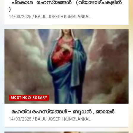
പ്രകാശ രഹസ്യങ്ങൾ (വ്യാഴാഴ്ചകളിൽ
)
14/03/2025
BAIJU JOSEPH KUMBLANKAL
MOST HOLY ROSARY
മഹത്വ രഹസ്യങ്ങള്‍ – ബുധൻ , ഞായർ
14/03/2025
BAIJU JOSEPH KUMBLANKAL