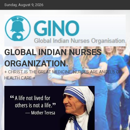
Skip
Sunday, August 9, 2026
to
content
GLOBAL INDIAN NURSES
ORGANIZATION.
+ CHRIST IS THE GREAT MEDICINE, NURSES ARE ANGELS OF
HEALTH CARE +