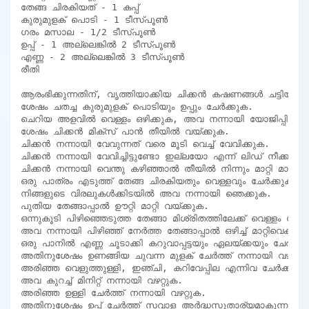
തേങ്ങ ചിരകിയത് - 1 കപ്പ്

കുരുമുളക് പൊടി - 1 ടീസ്പൂൺ

ഗരം മസാല - 1/2 ടീസ്പൂൺ

ഉപ്പ് - 1 അല്ലെങ്കിൽ 2 ടീസ്പൂൺ

എണ്ണ - 2 അല്ലെങ്കിൽ 3 ടീസ്പൂൺ

രീതി

ആരംഭിക്കുന്നതിന്, വൃത്തിയാക്കിയ ചിക്കൻ കഷണങ്ങൾ ചട്ടിയിൽ വ
ശേഷം ചതച്ച കുരുമുളക് പൊടിയും ഉപ്പും ചേർക്കുക.

ചെറിയ അളവിൽ വെള്ളം ഒഴിക്കുക, അവ നന്നായി യോജിപ്പിക്കുക
ശേഷം ചിക്കൻ മിക്‌സ് പാൻ തീയിൽ വയ്ക്കുക.

ചിക്കൻ നന്നായി വേവുന്നത് വരെ മൂടി വെച്ച് വേവിക്കുക.

ചിക്കൻ നന്നായി വേവിച്ചിട്ടുണ്ടോ ഇല്ലയോ എന്ന് ലിഡ് നീക്കം ച
ചിക്കൻ നന്നായി വെന്തു കഴിഞ്ഞാൽ തീയിൽ നിന്നും മാറ്റി മാറ്റി വ
ഒരു പാത്രം എടുത്ത് തേങ്ങ ചിരകിയതും വെള്ളവും ചേർക്കുക.

നിങ്ങളുടെ വിരലുകൾക്കിടയിൽ അവ നന്നായി ഞെക്കുക.

പുതിയ തേങ്ങാപ്പാൽ ഊറ്റി മാറ്റി വയ്ക്കുക.

ഒന്നുകൂടി പിഴിഞ്ഞെടുത്ത തേങ്ങാ മിശ്രിതത്തിലേക്ക് വെള്ളം ചേർക
അവ നന്നായി പിഴിഞ്ഞ് നേർത്ത തേങ്ങാപ്പാൽ ഒഴിച്ച് മാറ്റിവെക്കുക.
ഒരു പാനിൽ എണ്ണ ചൂടാക്കി കറുവാപ്പട്ടയും ഏലയ്ക്കയും ചേർക്കു
അതിനുശേഷം ഉണങ്ങിയ ചുവന്ന മുളക് ചേർത്ത് നന്നായി വഴറ്റുക.
അരിഞ്ഞ വെളുത്തുള്ളി, ഇഞ്ചി, കറിവേപ്പില എന്നിവ ചേർക്കുക.

അവ കുറച്ച് മിനിറ്റ് നന്നായി വഴറ്റുക.

അരിഞ്ഞ ഉള്ളി ചേർത്ത് നന്നായി വഴറ്റുക.

അതിനുശേഷം ഉപ്പ് ചേർത്ത് സവാള അർദ്ധസുതാര്യമാകുന്നതുവരെ