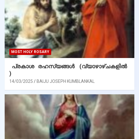
MOST HOLY ROSARY
പ്രകാശ രഹസ്യങ്ങൾ (വ്യാഴാഴ്ചകളിൽ
)
14/03/2025
BAIJU JOSEPH KUMBLANKAL