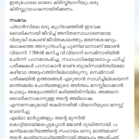
ഇതുപോലെ ഓരോ ക്രിസ്ത്യാനിയും ഒരു
ക്രിസ്തുവാഹകനായിരിക്കണം.
സംഭവം
ഫ്രാന്‍സിലെ ഒരു കുഗ്രാമത്തില്‍ ഇടവക
വൈദികനായി ജീവിച്ച് അനിതരസാധാരണമായ
വിശുദ്ധി കൊണ്ട് ജീവിതകാലത്തും മരണശേഷവും
ലോകത്തെ അനുഗ്രഹിച്ച പുണ്യവാനാണ് ജോണ്‍
വിയാനി. 1788ല്‍ ജനിച്ച വി.വിയാനി സെമിനാരിയില്‍
ചേര്‍ന്ന്! പഠനമാരംഭിച്ചു. സഹപാഠികളോടൊപ്പം പഠിച്ച്
പരീക്ഷകള്‍ പാസാകാന്‍ വേണ്ട ബുദ്ധിസാമര്‍ത്ഥ്യമോ
കഴിവോ അദ്ദേഹത്തിനില്ലായിരുന്നു. സെമിനാരി
പരീക്ഷയില്‍ ഉത്തരങ്ങള്‍ എഴുതാന്‍ സാധിച്ചില്ലയെന്ന്!
മാത്രമല്ല ചോദ്യങ്ങളുടെ അര്‍ത്ഥം മനസ്സിലാക്കാന്‍
പോലും അദ്ദേഹത്തിന് കഴിഞ്ഞിരിന്നില്ല. അങ്ങനെ
വൈദികനാകാനുള്ള തന്റെ അഭിലാഷം
എന്നന്നേക്കുമായി തകര്‍ന്നതില്‍ വിയാനിയുടെ മനസ്സ്
വേദനിച്ചു.
എല്ലാ മാര്‍ഗ്ഗങ്ങളും തന്റെ മുന്നില്‍
കൊട്ടിയടയ്ക്കപ്പെട്ടപ്പോള്‍ ജോണ്‍ ദുഃഖിതനായി. പ.
കന്യകാമറിയത്തിന്റെ സഹായം ഒന്നു മാത്രമാണ്
തന്റെ കാര്യസാധ്യത്തിനായി അദ്ദേഹം ആശിച്ചത്.