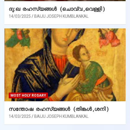
ദു:ഖ രഹസ്യങ്ങൾ (ചൊവ്വ ,വെള്ളി )
14/03/2025
BAIJU JOSEPH KUMBLANKAL
MOST HOLY ROSARY
സന്തോഷ രഹസ്യങ്ങൾ (തിങ്കൾ ,ശനി )
14/03/2025
BAIJU JOSEPH KUMBLANKAL