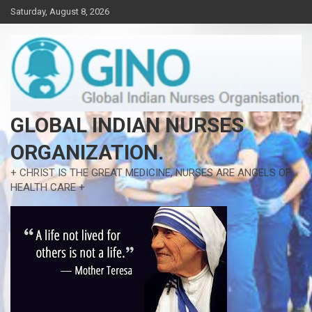
Skip
Saturday, August 8, 2026
to
content
GLOBAL INDIAN NURSES
ORGANIZATION.
+ CHRIST IS THE GREAT MEDICINE, NURSES ARE ANGELS OF
HEALTH CARE +