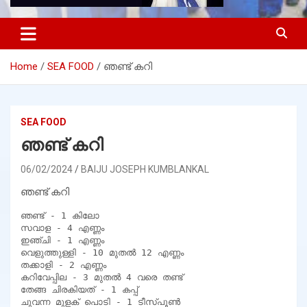
Home
SEA FOOD
ഞണ്ട് കറി
SEA FOOD
ഞണ്ട് കറി
06/02/2024
BAIJU JOSEPH KUMBLANKAL
ഞണ്ട് കറി
ഞണ്ട് - 1 കിലോ

സവാള - 4 എണ്ണം

ഇഞ്ചി - 1 എണ്ണം

വെളുത്തുള്ളി - 10 മുതൽ 12 എണ്ണം

തക്കാളി - 2 എണ്ണം

കറിവേപ്പില - 3 മുതൽ 4 വരെ തണ്ട്

തേങ്ങ ചിരകിയത് - 1 കപ്പ്

ചുവന്ന മുളക് പൊടി - 1 ടീസ്പൂൺ
