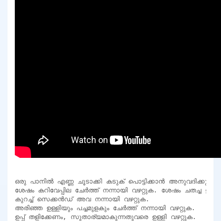
ഒരു പാനിൽ എണ്ണ ചൂടാക്കി കടുക് പൊട്ടിക്കാൻ അനുവദിക്കുക.

ശേഷം കറിവേപ്പില ചേർത്ത് നന്നായി വഴറ്റുക. ശേഷം ചതച്ച ഇഞ്ചി
കുറച്ച് സെക്കൻഡ് അവ നന്നായി വഴറ്റുക.

അരിഞ്ഞ ഉള്ളിയും പച്ചമുളകും ചേർത്ത് നന്നായി വഴറ്റുക.

ഉപ്പ് തളിക്കേണം, സുതാര്യമാകുന്നതുവരെ ഉള്ളി വഴറ്റുക.
