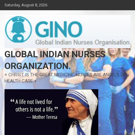
Skip
Saturday, August 8, 2026
to
content
GLOBAL INDIAN NURSES
ORGANIZATION.
+ CHRIST IS THE GREAT MEDICINE, NURSES ARE ANGELS OF
HEALTH CARE +