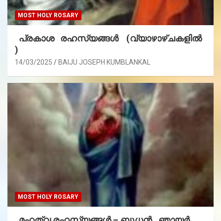
MOST HOLY ROSARY
പ്രകാശ രഹസ്യങ്ങൾ (വ്യാഴാഴ്ചകളിൽ
)
14/03/2025
BAIJU JOSEPH KUMBLANKAL
MOST HOLY ROSARY
മഹത്വ രഹസ്യങ്ങള്‍ – ബുധൻ , ഞായർ