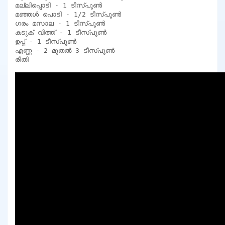
മല്ലിപ്പൊടി - 1 ടീസ്പൂൺ

മഞ്ഞൾ പൊടി - 1/2 ടീസ്പൂൺ

ഗരം മസാല - 1 ടീസ്പൂൺ

കടുക് വിത്ത് - 1 ടീസ്പൂൺ

ഉപ്പ് - 1 ടീസ്പൂൺ

എണ്ണ - 2 മുതൽ 3 ടീസ്പൂൺ

രീതി