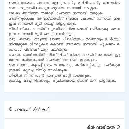
അതിനുശേഷം ചുവന്ന മുളകുപൊടി, മല്ലിപ്പൊടി, മഞ്ഞൾപൊടി,
അവ സുതാര്യമാകുന്നതുവരെ നന്നായി വഴറ്റുക.

ശേഷം അരിഞ്ഞ തക്കാളി ചേർത്ത് നന്നായി വഴറ്റുക.

അതിനുശേഷം ആവശ്യത്തിന് വെള്ളം ചേർത്ത് നന്നായി ഇളക്കുക
ഇവ നന്നായി മൂടി വെച്ച് തിളപ്പിക്കുക.

ലിഡ് നീക്കം ചെയ്ത് വൃത്തിയാക്കിയ ഞണ്ട് ചേർക്കുക; അവ നന്ന
ഇവ നന്നായി മൂടി വെച്ച് വേവിക്കുക.

ഒരു പാത്രം എടുത്ത് തേങ്ങ ചിരകിയതും വെള്ളവും ചേർക്കുക.

നിങ്ങളുടെ വിരലുകൾ കൊണ്ട് അവയെ നന്നായി ചൂഷണം ചെയ്യ
തേങ്ങാ പിഴിഞ്ഞ് മാറ്റി വയ്ക്കുക.

പാചക പാത്രത്തിൽ നിന്ന് ലിഡ് നീക്കം ചെയ്ത് നന്നായി ഇളക്കുക
ശേഷം തേങ്ങാപ്പാൽ ചേർത്ത് നന്നായി ഇളക്കുക.

അവസാനം കുറച്ച് ഗരം മസാലയും കറിവേപ്പിലയും ചേർക്കുക.

ഇളക്കി കുറച്ച് മിനിറ്റ് വേവിക്കുക.

തീയിൽ നിന്ന് പാൻ എടുത്ത് മാറ്റി വയ്ക്കുക.

വേവിച്ച മരച്ചീനിക്കൊപ്പം രുചികരമായ ഞണ്ട് കറി വിളമ്പുക.
Post
മലബാർ മീൻ കറി
navigation
മീൻ വരട്ടിയത്