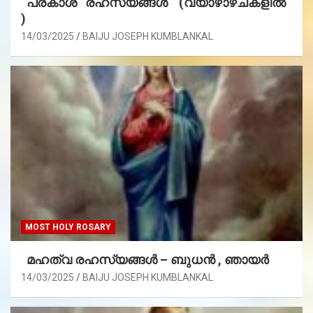
പ്രകാശ രഹസ്യങ്ങൾ (വ്യാഴാഴ്ചകളിൽ
)
14/03/2025
BAIJU JOSEPH KUMBLANKAL
MOST HOLY ROSARY
മഹത്വ രഹസ്യങ്ങള്‍ – ബുധൻ , ഞായർ
14/03/2025
BAIJU JOSEPH KUMBLANKAL