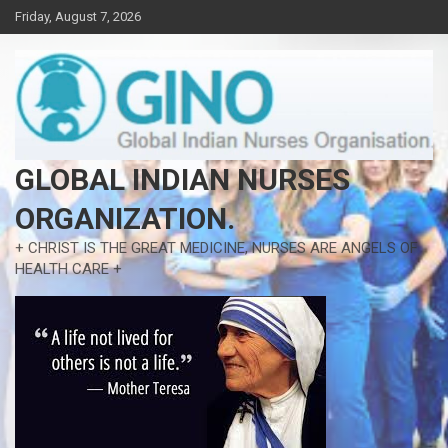
Skip
Friday, August 7, 2026
to
content
GLOBAL INDIAN NURSES
ORGANIZATION.
+ CHRIST IS THE GREAT MEDICINE, NURSES ARE ANGELS OF
HEALTH CARE +