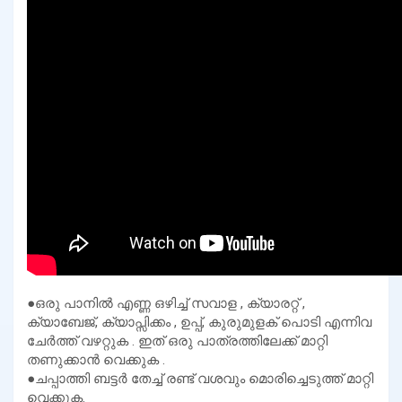
●ഒരു പാനിൽ എണ്ണ ഒഴിച്ച് സവാള , ക്യാരറ്റ് ,
ക്യാബേജ്, ക്യാപ്സിക്കം , ഉപ്പ്, കുരുമുളക് പൊടി എന്നിവ
ചേർത്ത് വഴറ്റുക . ഇത് ഒരു പാത്രത്തിലേക്ക് മാറ്റി
തണുക്കാൻ വെക്കുക .
●ചപ്പാത്തി ബട്ടർ തേച്ച് രണ്ട് വശവും മൊരിച്ചെടുത്ത് മാറ്റി
വെക്കുക.