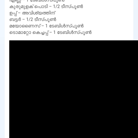
കുരുമുളക് പൊടി – 1/2 ടീസ്പൂൺ
ഉപ്പ് – അവിശ്യത്തിന്
ബട്ടർ – 1/2 ടീസ്പൂൺ
മയോണൈസ്‌ – 1 ടേബിൾസ്പൂൺ
ടൊമാറ്റോ കെച്ചപ്പ് – 1 ടേബിൾസ്പൂൺ