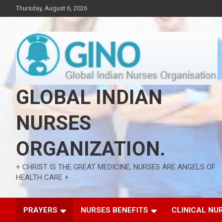
Skip
Thursday, August 6, 2026
to
content
GLOBAL INDIAN
NURSES
ORGANIZATION.
+ CHRIST IS THE GREAT MEDICINE, NURSES ARE ANGELS OF
HEALTH CARE +
PRAYERS
NURSES BENEFITS
CLINICAL NU