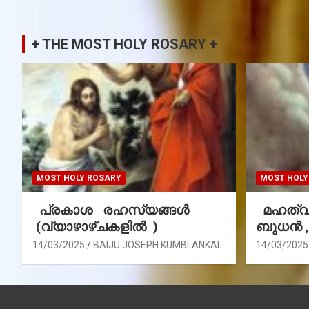
+ THE MOST HOLY ROSARY +
MOST HOLY ROSARY
MOST HOLY
പ്രകാശ രഹസ്യങ്ങൾ
മഹത്വ 
(വ്യാഴാഴ്ചകളിൽ )
ബുധൻ 
14/03/2025
BAIJU JOSEPH KUMBLANKAL
14/03/2025