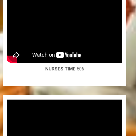
NURSES TIME
506