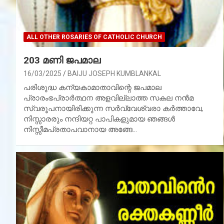
ALL OTHER ROSARIES OF CATHOLIC CHURCH
203 മണി ജപമാല
16/03/2025
BAIJU JOSEPH KUMBLANKAL
പരിശുദ്ധ കന്യകാമാതാവിന്റെ ജപമാല
പ്രാരംഭപ്രാര്‍ത്ഥന അളവില്ലാത്ത സകല നന്‍മ
സ്വരൂപനായിരിക്കുന്ന സര്‍വ്വേശ്വരാ കര്‍ത്താവേ,
നിസ്സാരരും നന്ദിയറ്റ പാപികളുമായ ഞങ്ങള്‍
നിസ്സീമപ്രതാപവാനായ അങ്ങേ…