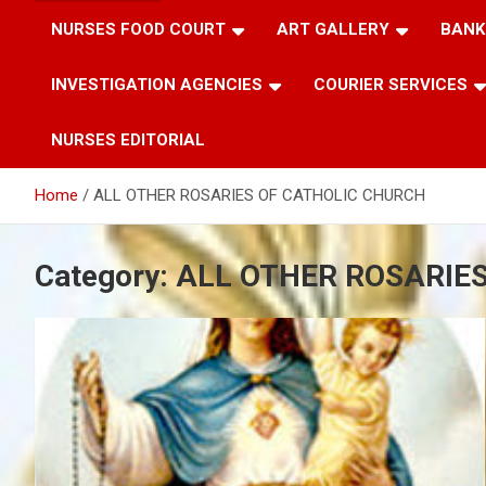
NURSES FOOD COURT
ART GALLERY
BANK
INVESTIGATION AGENCIES
COURIER SERVICES
NURSES EDITORIAL
Home
ALL OTHER ROSARIES OF CATHOLIC CHURCH
Category:
ALL OTHER ROSARIE