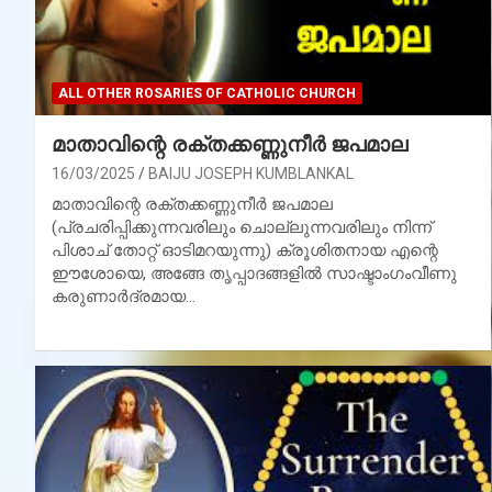
ALL OTHER ROSARIES OF CATHOLIC CHURCH
മാതാവിന്റെ രക്തക്കണ്ണുനീര്‍ ജപമാല
16/03/2025
BAIJU JOSEPH KUMBLANKAL
മാതാവിന്റെ രക്തക്കണ്ണുനീര്‍ ജപമാല
(പ്രചരിപ്പിക്കുന്നവരിലും ചൊല്ലുന്നവരിലും നിന്ന്
പിശാച് തോറ്റ് ഓടിമറയുന്നു) ക്രൂശിതനായ എന്റെ
ഈശോയെ, അങ്ങേ തൃപ്പാദങ്ങളില്‍ സാഷ്ടാംഗംവീണു
കരുണാര്‍ദ്രമായ…