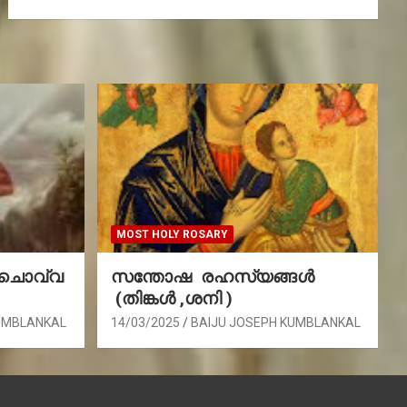
MOST HOLY ROSARY
(ചൊവ്വ
സന്തോഷ രഹസ്യങ്ങൾ
(തിങ്കൾ ,ശനി )
UMBLANKAL
14/03/2025
BAIJU JOSEPH KUMBLANKAL