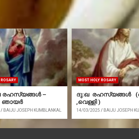
 ROSARY
MOST HOLY ROSARY
രഹസ്യങ്ങള്‍ –
ദു:ഖ രഹസ്യങ്ങൾ 
, ഞായർ
,വെള്ളി )
BAIJU JOSEPH KUMBLANKAL
14/03/2025
BAIJU JOSEPH K