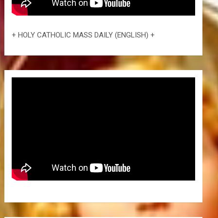
+ HOLY CATHOLIC MASS DAILY (ENGLISH) +