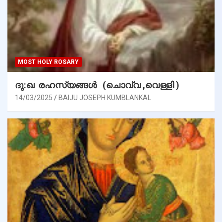
MOST HOLY ROSARY
ദു:ഖ രഹസ്യങ്ങൾ (ചൊവ്വ ,വെള്ളി )
14/03/2025
BAIJU JOSEPH KUMBLANKAL