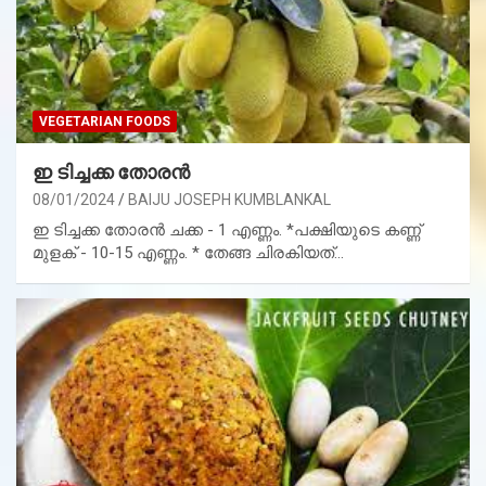
VEGETARIAN FOODS
ഇ ടിച്ചക്ക തോരൻ
08/01/2024
BAIJU JOSEPH KUMBLANKAL
ഇ ടിച്ചക്ക തോരൻ ചക്ക - 1 എണ്ണം. *പക്ഷിയുടെ കണ്ണ്
മുളക് - 10-15 എണ്ണം. * തേങ്ങ ചിരകിയത്…