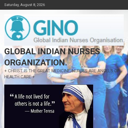
Skip
Saturday, August 8, 2026
to
content
GLOBAL INDIAN NURSES
ORGANIZATION.
+ CHRIST IS THE GREAT MEDICINE, NURSES ARE ANGELS OF
HEALTH CARE +