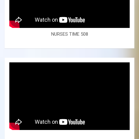
NURSES TIME 508