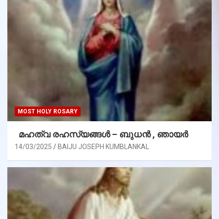
MOST HOLY ROSARY
മഹത്വ രഹസ്യങ്ങള്‍ – ബുധൻ , ഞായർ
14/03/2025
BAIJU JOSEPH KUMBLANKAL