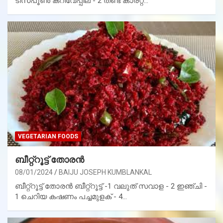
ടീസ്പൂൺ കറിവേപ്പില - 2 തണ്ട് കാരറ്റ്…
VEGETARIAN FOODS
ബീറ്റ്റൂട്ട് തോരൻ
08/01/2024
BAIJU JOSEPH KUMBLANKAL
ബീറ്റ്റൂട്ട് തോരൻ ബീറ്റ്റൂട്ട് -1 വലുത് സവാള - 2 ഇഞ്ചി -
1 ചെറിയ കഷണം പച്ചമുളക് - 4…