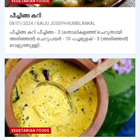
VEGETARIAN FOODS
പീച്ചിങ്ങ കറി
08/01/2024
BAIJU JOSEPH KUMBLANKAL
പീച്ചിങ്ങ കറി പീച്ചിങ്ങ - 2 (തൊലികളഞ്ഞ് ചെറുതായി
അരിഞ്ഞത്) ചെറുപയർ - 10 പച്ചമുളക് - 3 (അരിഞ്ഞത്)
വെളുത്തുള്ളി…
VEGETARIAN FOODS