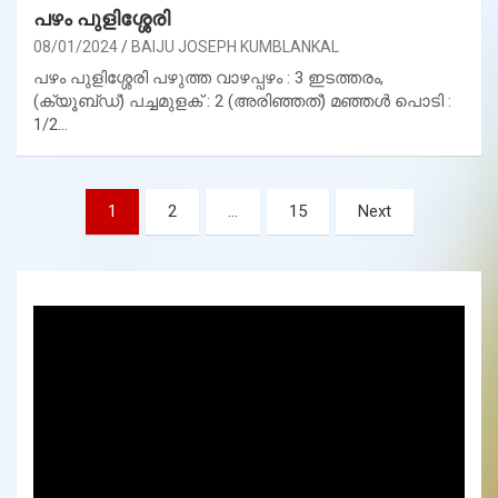
പഴം പുളിശ്ശേരി
08/01/2024
BAIJU JOSEPH KUMBLANKAL
പഴം പുളിശ്ശേരി പഴുത്ത വാഴപ്പഴം : 3 ഇടത്തരം,
(ക്യൂബ്ഡ്) പച്ചമുളക് : 2 (അരിഞ്ഞത്) മഞ്ഞൾ പൊടി :
1/2…
Posts
1
2
…
15
Next
pagination