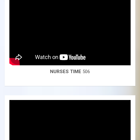
NURSES TIME
506