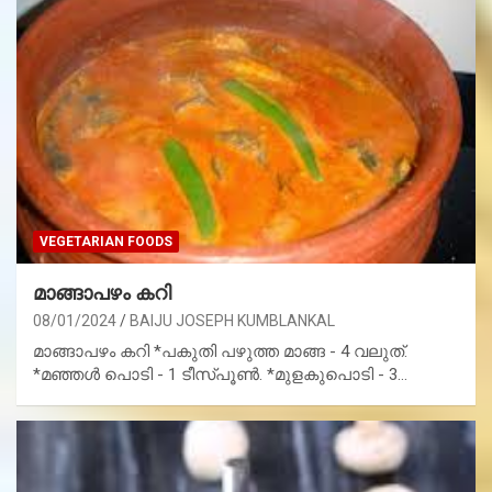
VEGETARIAN FOODS
മാങ്ങാപഴം കറി
08/01/2024
BAIJU JOSEPH KUMBLANKAL
മാങ്ങാപഴം കറി *പകുതി പഴുത്ത മാങ്ങ - 4 വലുത്.
*മഞ്ഞൾ പൊടി - 1 ടീസ്പൂൺ. *മുളകുപൊടി - 3…