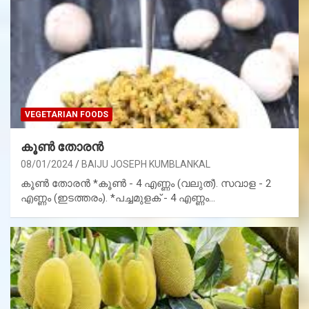
VEGETARIAN FOODS
കൂൺ തോരൻ
08/01/2024
BAIJU JOSEPH KUMBLANKAL
കൂൺ തോരൻ *കൂൺ - 4 എണ്ണം (വലുത്). സവാള - 2
എണ്ണം (ഇടത്തരം). *പച്ചമുളക് - 4 എണ്ണം…