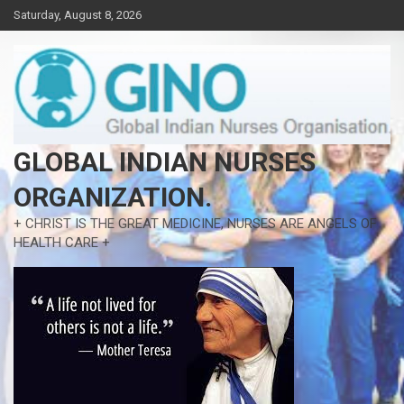
Skip
Saturday, August 8, 2026
to
content
GLOBAL INDIAN NURSES
ORGANIZATION.
+ CHRIST IS THE GREAT MEDICINE, NURSES ARE ANGELS OF
HEALTH CARE +