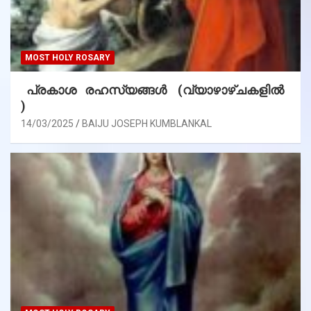
MOST HOLY ROSARY
പ്രകാശ രഹസ്യങ്ങൾ (വ്യാഴാഴ്ചകളിൽ
)
14/03/2025
BAIJU JOSEPH KUMBLANKAL