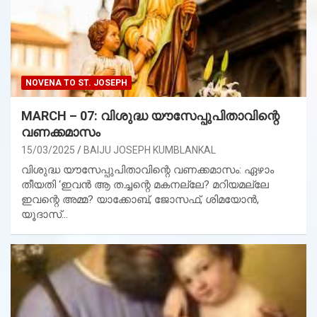
NOVENA TO ST. JOSEPH
MARCH – 07: വിശുദ്ധ യൗസേപ്പുപിതാവിന്റെ
വണക്കമാസം
15/03/2025
BAIJU JOSEPH KUMBLANKAL
വിശുദ്ധ യൗസേപ്പുപിതാവിന്റെ വണക്കമാസം: ഏഴാം
തീയതി ‘ഇവന്‍ ആ തച്ചന്റെ മകനല്ലേ? മറിയമല്ലേ
ഇവന്റെ അമ്മ? യാക്കോബ്, ജോസഫ്, ശിമയോന്‍,
യൂദാസ്…