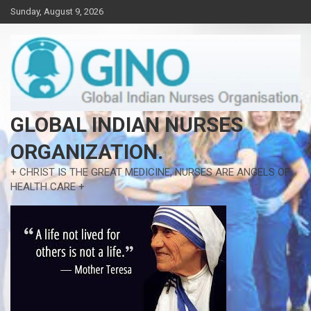
Skip
Sunday, August 9, 2026
to
content
GLOBAL INDIAN NURSES
ORGANIZATION.
+ CHRIST IS THE GREAT MEDICINE, NURSES ARE ANGELS OF
HEALTH CARE +