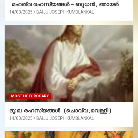
മഹത്വ രഹസ്യങ്ങള്‍ – ബുധൻ , ഞായർ
14/03/2025
BAIJU JOSEPH KUMBLANKAL
MOST HOLY ROSARY
ദു:ഖ രഹസ്യങ്ങൾ (ചൊവ്വ ,വെള്ളി )
14/03/2025
BAIJU JOSEPH KUMBLANKAL