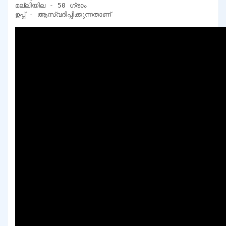
മല്ലിയില - 50 ഗ്രാം

ഉപ്പ് - ആസ്വദിപ്പിക്കുന്നതാണ്