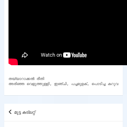
തയ്യാറാക്കൽ രീതി

അരിഞ്ഞ വെളുത്തുള്ളി, ഇഞ്ചി, പച്ചമുളക്, പൊടിച്ച കറുവപ്പ
Post
മുട്ട കട്ലറ്റ്
navigation