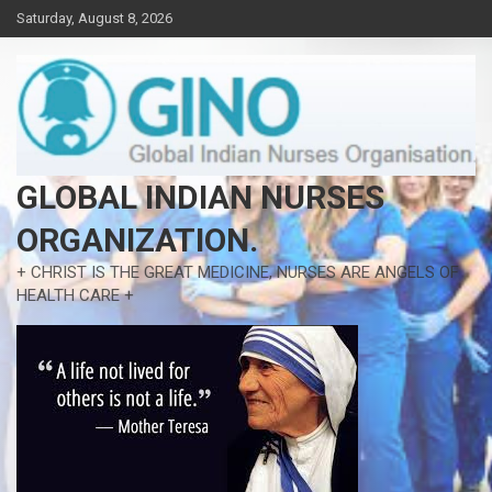
Skip
Saturday, August 8, 2026
to
content
GLOBAL INDIAN NURSES
ORGANIZATION.
+ CHRIST IS THE GREAT MEDICINE, NURSES ARE ANGELS OF
HEALTH CARE +