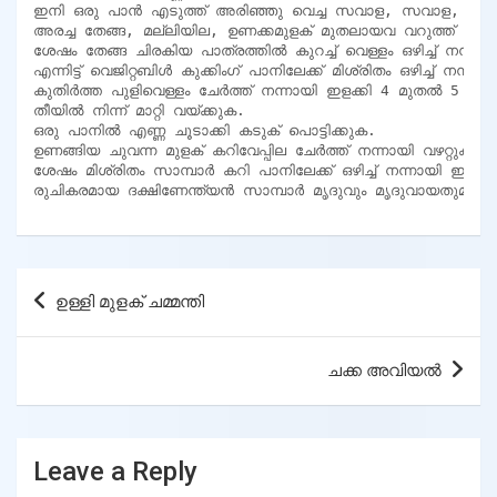
ഇനി ഒരു പാൻ എടുത്ത് അരിഞ്ഞു വെച്ച സവാള, സവാള, പച്ചമുളക്,
അരച്ച തേങ്ങ, മല്ലിയില, ഉണക്കമുളക് മുതലായവ വറുത്ത് പൊടിച്ച്
ശേഷം തേങ്ങ ചിരകിയ പാത്രത്തിൽ കുറച്ച് വെള്ളം ഒഴിച്ച് നന്നായ
എന്നിട്ട് വെജിറ്റബിൾ കുക്കിംഗ് പാനിലേക്ക് മിശ്രിതം ഒഴിച്ച് നന്നാ
കുതിർത്ത പുളിവെള്ളം ചേർത്ത് നന്നായി ഇളക്കി 4 മുതൽ 5 മിനിറ്
തീയിൽ നിന്ന് മാറ്റി വയ്ക്കുക.

ഒരു പാനിൽ എണ്ണ ചൂടാക്കി കടുക് പൊട്ടിക്കുക.

ഉണങ്ങിയ ചുവന്ന മുളക് കറിവേപ്പില ചേർത്ത് നന്നായി വഴറ്റുക.

ശേഷം മിശ്രിതം സാമ്പാർ കറി പാനിലേക്ക് ഒഴിച്ച് നന്നായി ഇളക്കു
രുചികരമായ ദക്ഷിണേന്ത്യൻ സാമ്പാർ മൃദുവും മൃദുവായതുമായ ഇഡ
Post
ഉള്ളി മുളക് ചമ്മന്തി
navigation
ചക്ക അവിയൽ
Leave a Reply