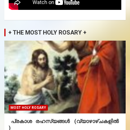
+ THE MOST HOLY ROSARY +
MOST HOLY ROSARY
പ്രകാശ രഹസ്യങ്ങൾ (വ്യാഴാഴ്ചകളിൽ
)