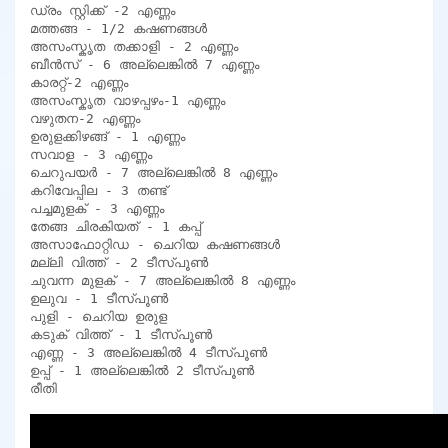
ഡ്രം സ്റ്റിക്ക് -2 എണ്ണം

മത്തങ്ങ - 1/2 കഷണങ്ങൾ

അസംസ്കൃത തക്കാളി - 2 എണ്ണം

ബീൻസ് - 6 അല്ലെങ്കിൽ 7 എണ്ണം

കാരറ്റ്-2 എണ്ണം

അസംസ്കൃത വാഴപ്പഴം-1 എണ്ണം

വഴുതന-2 എണ്ണം

ഉരുളക്കിഴങ്ങ് - 1 എണ്ണം

സവാള - 3 എണ്ണം

ചെറുപയർ - 7 അല്ലെങ്കിൽ 8 എണ്ണം

കറിവേപ്പില - 3 തണ്ട്

പച്ചമുളക് - 3 എണ്ണം

തേങ്ങ ചിരകിയത് - 1 കപ്പ്

അസാഫോറ്റിഡ - ചെറിയ കഷണങ്ങൾ

മല്ലി വിത്ത് - 2 ടീസ്പൂൺ

ചുവന്ന മുളക് - 7 അല്ലെങ്കിൽ 8 എണ്ണം

ഉലുവ - 1 ടീസ്പൂൺ

പുളി - ചെറിയ ഉരുള

കടുക് വിത്ത് - 1 ടീസ്പൂൺ

എണ്ണ - 3 അല്ലെങ്കിൽ 4 ടീസ്പൂൺ

ഉപ്പ് - 1 അല്ലെങ്കിൽ 2 ടീസ്പൂൺ

രീതി