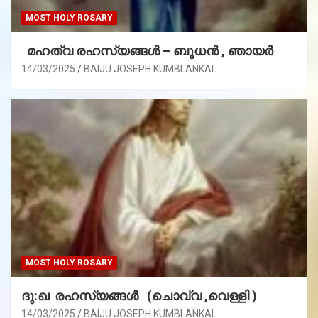
MOST HOLY ROSARY
മഹത്വ രഹസ്യങ്ങള്‍ – ബുധൻ , ഞായർ
14/03/2025
BAIJU JOSEPH KUMBLANKAL
MOST HOLY ROSARY
ദു:ഖ രഹസ്യങ്ങൾ (ചൊവ്വ ,വെള്ളി )
14/03/2025
BAIJU JOSEPH KUMBLANKAL