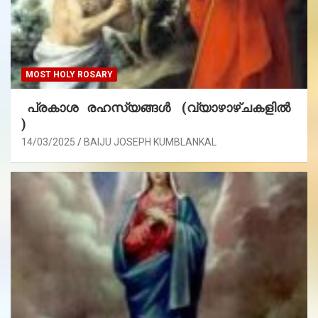
MOST HOLY ROSARY
പ്രകാശ രഹസ്യങ്ങൾ (വ്യാഴാഴ്ചകളിൽ
)
14/03/2025
BAIJU JOSEPH KUMBLANKAL