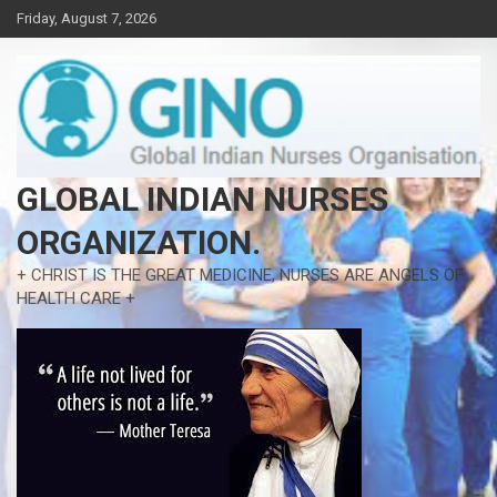
Skip
Friday, August 7, 2026
to
content
GLOBAL INDIAN NURSES
ORGANIZATION.
+ CHRIST IS THE GREAT MEDICINE, NURSES ARE ANGELS OF
HEALTH CARE +