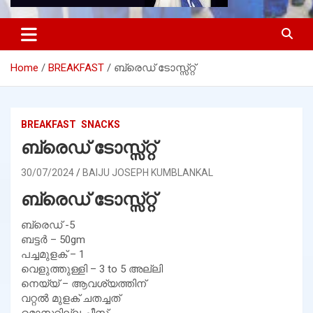
Home
BREAKFAST
ബ്രെഡ് ടോസ്സ്റ്റ്
BREAKFAST
SNACKS
ബ്രെഡ് ടോസ്സ്റ്റ്
30/07/2024
BAIJU JOSEPH KUMBLANKAL
ബ്രെഡ് ടോസ്സ്റ്റ്
ബ്രെഡ് -5
ബട്ടർ – 50gm
പച്ചമുളക് – 1
വെളുത്തുള്ളി – 3 to 5 അല്ലി
നെയ്യ് – ആവശ്യത്തിന്
വറ്റൽ മുളക് ചതച്ചത്
മൊസറില്ല ചീസ്