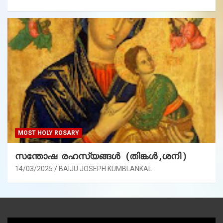
MOST HOLY ROSARY
സന്തോഷ രഹസ്യങ്ങൾ (തിങ്കൾ ,ശനി )
14/03/2025
BAIJU JOSEPH KUMBLANKAL