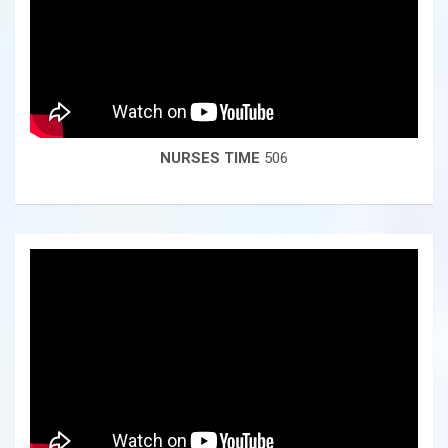
NURSES TIME
506