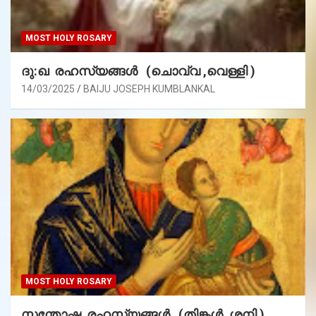
MOST HOLY ROSARY
ദു:ഖ രഹസ്യങ്ങൾ (ചൊവ്വ ,വെള്ളി )
14/03/2025
BAIJU JOSEPH KUMBLANKAL
MOST HOLY ROSARY
സന്തോഷ രഹസ്യങ്ങൾ (തിങ്കൾ ,ശനി )