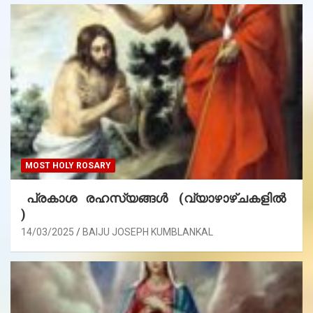
MOST HOLY ROSARY
പ്രകാശ രഹസ്യങ്ങൾ (വ്യാഴാഴ്ചകളിൽ
)
14/03/2025
BAIJU JOSEPH KUMBLANKAL