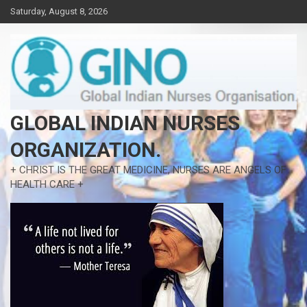
Skip
Saturday, August 8, 2026
to
content
GLOBAL INDIAN NURSES
ORGANIZATION.
+ CHRIST IS THE GREAT MEDICINE, NURSES ARE ANGELS OF
HEALTH CARE +