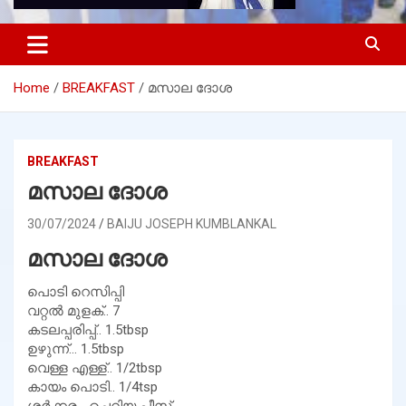
Home
BREAKFAST
മസാല ദോശ
BREAKFAST
മസാല ദോശ
30/07/2024
BAIJU JOSEPH KUMBLANKAL
മസാല ദോശ
പൊടി റെസിപ്പി
വറ്റൽ മുളക്.. 7
കടലപ്പരിപ്പ്.. 1.5tbsp
ഉഴുന്ന്… 1.5tbsp
വെള്ള എള്ള്.. 1/2tbsp
കായം പൊടി.. 1/4tsp
ശർക്കര… ചെറിയ പീസ്