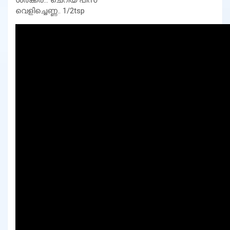
വെളിച്ചെണ്ണ.. 1/2tsp