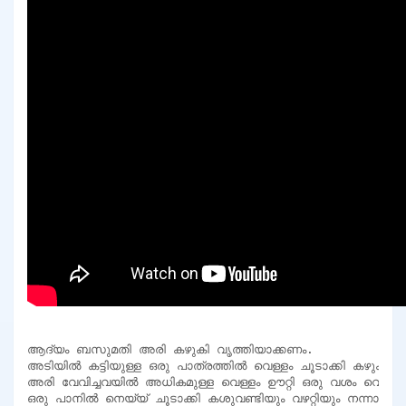
ആദ്യം ബസുമതി അരി കഴുകി വൃത്തിയാക്കണം.

അടിയിൽ കട്ടിയുള്ള ഒരു പാത്രത്തിൽ വെള്ളം ചൂടാക്കി കഴുകി
അരി വേവിച്ചവയിൽ അധികമുള്ള വെള്ളം ഊറ്റി ഒരു വശം വെക്കുക
ഒരു പാനിൽ നെയ്യ് ചൂടാക്കി കശുവണ്ടിയും വഴറ്റിയും നന്നായി വഴറ്