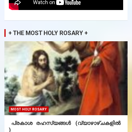
+ THE MOST HOLY ROSARY +
MOST HOLY ROSARY
പ്രകാശ രഹസ്യങ്ങൾ (വ്യാഴാഴ്ചകളിൽ
)