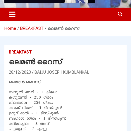
Home
BREAKFAST
ലെമൺ റൈസ്
BREAKFAST
ലെമൺ റൈസ്
28/12/2023
BAIJU JOSEPH KUMBLANKAL
ലെമൺ റൈസ്
ബസ്മതി അരി - 1 കിലോ

കശുവണ്ടി - 250 ഗ്രാം

നിലക്കടല - 250 ഗ്രാം

കടുക് വിത്ത് - 1 ടീസ്പൂൺ

ഉറുദ് ദാൽ - 1 ടീസ്പൂൺ

ബംഗാൾ ഗ്രാം - 1 ടീസ്പൂൺ

കറിവേപ്പില - 3 തണ്ട്

പച്ചമുളക് - 2 എണ്ണം
