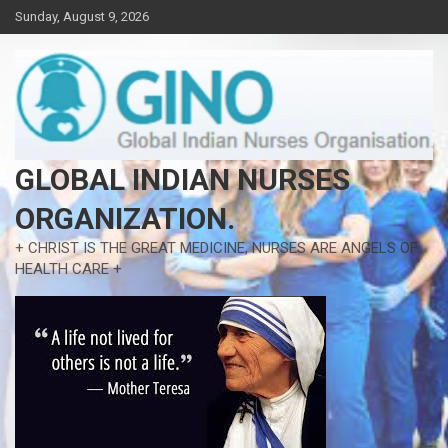
Skip
Sunday, August 9, 2026
to
content
GLOBAL INDIAN NURSES
ORGANIZATION.
+ CHRIST IS THE GREAT MEDICINE, NURSES ARE ANGELS OF
HEALTH CARE +