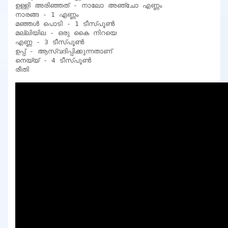
ഉള്ളി അരിഞ്ഞത് - നാലോ അഞ്ചോ എണ്ണം

നാരങ്ങ - 1 എണ്ണം

മഞ്ഞൾ പൊടി - 1 ടീസ്പൂൺ

മല്ലിയില - ഒരു കൈ നിറയെ

എണ്ണ - 3 ടീസ്പൂൺ

ഉപ്പ് - ആസ്വദിപ്പിക്കുന്നതാണ്

നെയ്യ് - 4 ടീസ്പൂൺ

രീതി