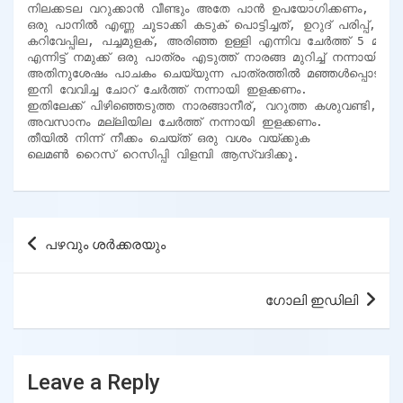
നിലക്കടല വറുക്കാൻ വീണ്ടും അതേ പാൻ ഉപയോഗിക്കണം, എന്നിട്ട് 
ഒരു പാനിൽ എണ്ണ ചൂടാക്കി കടുക് പൊട്ടിച്ചത്, ഉറുദ് പരിപ്പ്, 
കറിവേപ്പില, പച്ചമുളക്, അരിഞ്ഞ ഉള്ളി എന്നിവ ചേർത്ത് 5 മുതൽ 7
എന്നിട്ട് നമുക്ക് ഒരു പാത്രം എടുത്ത് നാരങ്ങ മുറിച്ച് നന്നായി പിഴി
അതിനുശേഷം പാചകം ചെയ്യുന്ന പാത്രത്തിൽ മഞ്ഞൾപ്പൊടി ചേർത
ഇനി വേവിച്ച ചോറ് ചേർത്ത് നന്നായി ഇളക്കണം.

ഇതിലേക്ക് പിഴിഞ്ഞെടുത്ത നാരങ്ങാനീര്, വറുത്ത കശുവണ്ടി, നി
അവസാനം മല്ലിയില ചേർത്ത് നന്നായി ഇളക്കണം.

തീയിൽ നിന്ന് നീക്കം ചെയ്ത് ഒരു വശം വയ്ക്കുക

ലെമൺ റൈസ് റെസിപ്പി വിളമ്പി ആസ്വദിക്കൂ.
Post
പഴവും ശർക്കരയും
navigation
ഗോലി ഇഡിലി
Leave a Reply