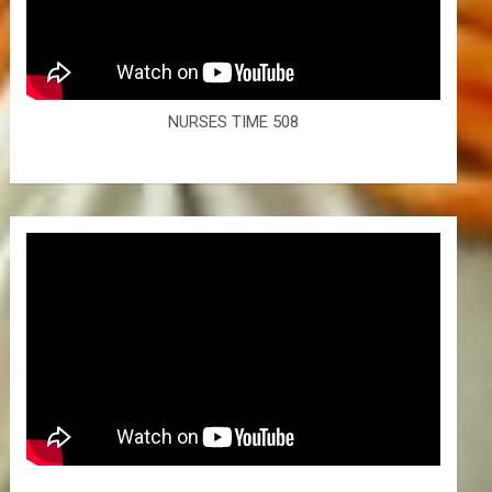
NURSES TIME 508