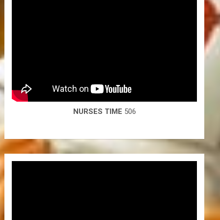
NURSES TIME
506