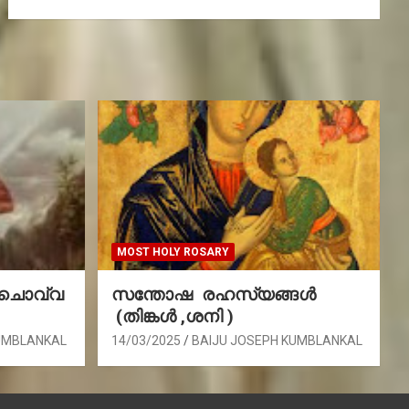
MOST HOLY ROSARY
(ചൊവ്വ
സന്തോഷ രഹസ്യങ്ങൾ
(തിങ്കൾ ,ശനി )
UMBLANKAL
14/03/2025
BAIJU JOSEPH KUMBLANKAL