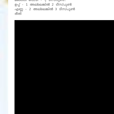
ഉപ്പ് - 1 അല്ലെങ്കിൽ 2 ടീസ്പൂൺ

എണ്ണ - 2 അല്ലെങ്കിൽ 3 ടീസ്പൂൺ

രീതി