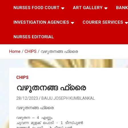
NURSES FOOD COURT
ART GALLERY
BANK
INVESTIGATION AGENCIES
COURIER SERVICES
NURSES EDITORIAL
Home
CHIPS
വഴുതനങ്ങ ഫ്രൈ
CHIPS
വഴുതനങ്ങ ഫ്രൈ
28/12/2023
BAIJU JOSEPH KUMBLANKAL
വഴുതനങ്ങ ഫ്രൈ
വഴുതന – 4 എണ്ണം

ചുവന്ന മുളക് പൊടി - 1 ടീസ്പൂൺ

മഞ്ഞൾ പൊടി - ½ ടീസ്പൂൺ.
