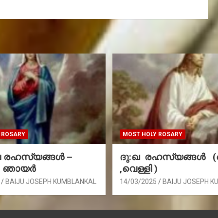
 ROSARY
MOST HOLY ROSARY
രഹസ്യങ്ങള്‍ –
ദു:ഖ രഹസ്യങ്ങൾ 
, ഞായർ
,വെള്ളി )
BAIJU JOSEPH KUMBLANKAL
14/03/2025
BAIJU JOSEPH K