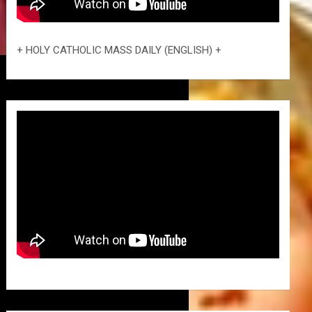
+ HOLY CATHOLIC MASS DAILY (ENGLISH) +