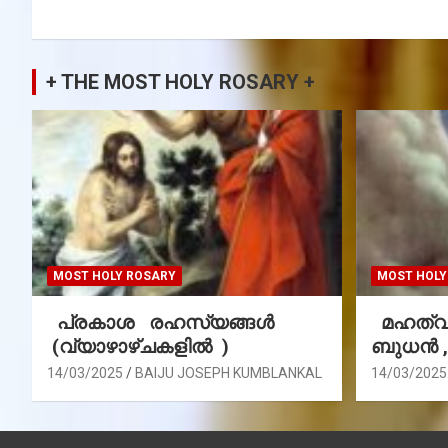
+ THE MOST HOLY ROSARY +
MOST HOLY ROSARY
MOST HOLY
പ്രകാശ രഹസ്യങ്ങൾ
മഹത്വ 
(വ്യാഴാഴ്ചകളിൽ )
ബുധൻ 
14/03/2025
BAIJU JOSEPH KUMBLANKAL
14/03/2025