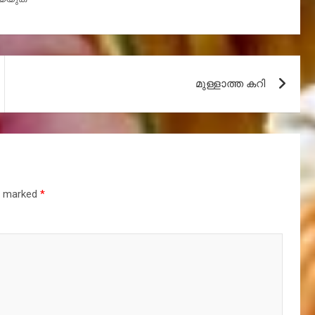
മുള്ളാത്ത കറി
re marked
*