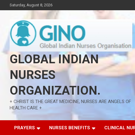
Skip
Saturday, August 8, 2026
to
content
GLOBAL INDIAN
NURSES
ORGANIZATION.
+ CHRIST IS THE GREAT MEDICINE, NURSES ARE ANGELS OF
HEALTH CARE +
PRAYERS
NURSES BENEFITS
CLINICAL NU