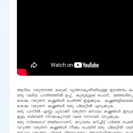
ആദ്യം വഴുതനങ്ങ കഴുകി വൃത്താകൃതിയിലുള്ള ഇടത്തരം കഷ്ണങ്ങ
ഒരു വലിയ പാത്രത്തിൽ ഉപ്പ്, കുരുമുളക് പൊടി, മഞ്ഞൾപ്പൊ
ശേഷം വഴുതന കഷ്ണങ്ങൾ ചേർത്ത് ഇളക്കുക. കഷ്ണങ്ങളിലെല
ശേഷം വഴുതന കഷ്ണങ്ങൾ ഒരു പ്ലേറ്റിൽ എടുക്കുക.

ഒരു പാനിൽ എണ്ണ ചൂടാക്കി വഴുതന മസാല കഷ്ണങ്ങൾ ഇടുക
ഇളം ബ്രൗൺ നിറമാകുന്നത് വരെ നന്നായി വറുക്കുക.

ഒരു സ്ലൈഡ് തയ്യാറാണ്, മറുവശം മറിച്ചിട്ട് ഫ്രൈ ചെയ്
വറുത്ത വഴുതന കഷ്ണങ്ങൾ നീക്കം ചെയ്ത് ഒരു പ്ലേറ്റിൽ വയ്ക
മസാല വഴുതന ഫ്രൈ വിളമ്പുകയും ആസ്വദിക്കുകയും ചെ