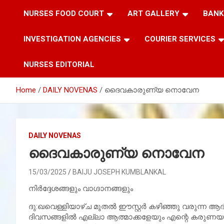
NURSES FOOD COURT
ART GALLERY
BANK
INVESTIGATION AGENCIES
COURIER SERVICES
NURSES EDITORIAL
Home
DAILY NOVENAS
ദൈവകാരുണ്യ നൊവേന
DAILY NOVENAS
ദൈവകാരുണ്യ നൊവേന
15/03/2025
BAIJU JOSEPH KUMBLANKAL
നിര്‍ദ്ദേശങ്ങളും വാഗ്ദാനങ്ങളും
ദു:ഖവെള്ളിയാഴ്ച മുതല്‍ ഈസ്റ്റര്‍ കഴിഞ്ഞു വരുന
ദിവസങ്ങളില്‍ എല്ലാ ആത്മാക്കളേയും എന്റെ കരുണയുടെ