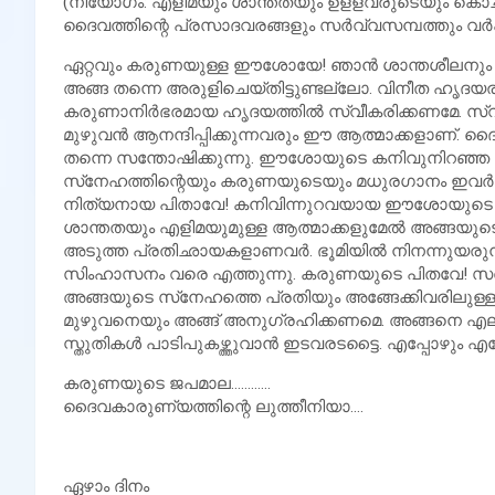
(നിയോഗം: എളിമയും ശാന്തതയും ഉളളവരുടെയും കൊച്ചുക
ദൈവത്തിന്റെ പ്രസാദവരങ്ങളും സര്‍വ്വസമ്പത്തും വര്‍ഷിക
ഏറ്റവും കരുണയുള്ള ഈശോയേ! ഞാന്‍ ശാന്തശീലനും വിനീത
അങ്ങ തന്നെ അരുളിചെയ്തിട്ടുണ്ടല്ലോ. വിനീത ഹൃദയ
കരുണാനിര്‍ഭരമായ ഹൃദയത്തില്‍ സ്വീകരിക്കണമേ. സ്വര്
മുഴുവന്‍ ആനന്ദിപ്പിക്കുന്നവരും ഈ ആത്മാക്കളാണ്.
തന്നെ സന്തോഷിക്കുന്നു. ഈശോയുടെ കനിവുനിറഞ്ഞ
സ്‌നേഹത്തിന്റെയും കരുണയുടെയും മധുരഗാനം ഇവര്‍ എപ
നിത്യനായ പിതാവേ! കനിവിന്നുറവയായ ഈശോയുടെ ഹൃദയത
ശാന്തതയും എളിമയുമുള്ള ആത്മാക്കളുമേല്‍ അങ്ങയുടെ 
അടുത്ത പ്രതിഛായകളാണവര്‍. ഭൂമിയില്‍ നിനന്നുയരുന
സിംഹാസനം വരെ എത്തുന്നു. കരുണയുടെ പിതവേ! സര
അങ്ങയുടെ സ്‌നേഹത്തെ പ്രതിയും അങ്ങേക്കിവരിലുള്ള
മുഴുവനെയും അങ്ങ് അനുഗ്രഹിക്കണമെ. അങ്ങനെ എല്
സ്തുതികള്‍ പാടിപുകഴ്ത്തുവാന്‍ ഇടവരടട്ടൈ. എപ്പോഴും എന്നേക
കരുണയുടെ ജപമാല…………
ദൈവകാരുണ്യത്തിന്റെ ലുത്തീനിയാ….
ഏഴാം ദിനം