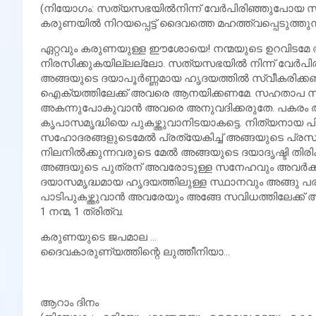
(നിയോഗം: സത്യസഭയില്‍നിന്ന് വേര്‍പിരിഞ്ഞുപോയ സഹ
കരുണയില്‍ നിറയപ്പെട്ട് ദൈവത്തെ മഹത്ത്വപ്പെടുത്തുന്നത
ഏറ്റവും കരുണയുള്ള ഈശോയെ! നന്മയുടെ ഉറവിടമേ അ
നിരസിക്കുകയില്ലല്ലോ. സത്യസഭയില്‍ നിന്ന് വേര്
അങ്ങയുടെ ദയാപൂര്‍ണ്ണമായ ഹൃദയത്തില്‍ സ്വീകരിക്
ഐക്യത്തിലേക്ക് അവരെ ആനയിക്കണമേ. സഹതാപ സമ്പൂര
അകന്നുപോകുവാന്‍ അവരെ അനുവദിക്കരുതേ. പകരം അവ
കൃപാസമൃദ്ധിയെ പുകഴ്ത്തുവാനിടയാകട്ടെ. നിത്യനായ പി
സഹോദരങ്ങളുടെമേല്‍ പ്രത്യേകിച്ച് അങ്ങയുടെ പ്രസാദവര
നിലനില്‍ക്കുന്നവരുടെ മേല്‍ അങ്ങയുടെ ദയാദൃഷ്ടി തി
അങ്ങയുടെ പുത്രന് അവരോടുള്ള സനേഹവും അവര്‍ക്
ദയാസമൃദ്ധമായ ഹൃദയത്തിലുള്ള സ്ഥാനവും അങ്ങു 
പാടിപുകഴ്ത്തുവാന്‍ അവരേയും അങ്ങേ സവിധത്തിലേക്ക് അടുപ
1 നന്മ, 1 ത്രിത്വ.
കരുണയുടെ ജപമാല …
ദൈവകാരുണ്യത്തിന്റെ ലുത്തീനിയാ…
ആറാം ദിനം