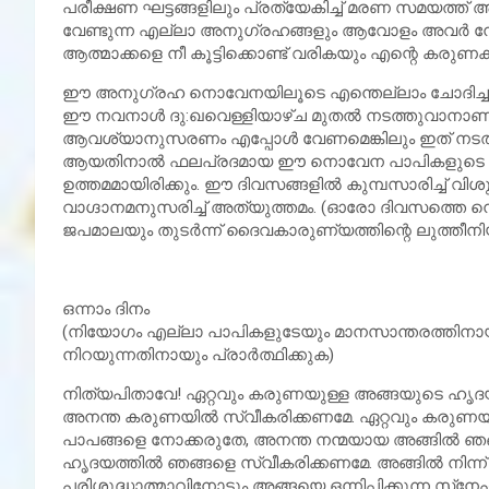
പരീക്ഷണ ഘട്ടങ്ങളിലും പ്രത്യേകിച്ച് മരണ സമയത്ത് 
വേണ്ടുന്ന എല്ലാ അനുഗ്രഹങ്ങളും ആവോളം അവര്‍ നേ
ആത്മാക്കളെ നീ കൂട്ടിക്കൊണ്ട് വരികയും എന്റെ കരുണക്
ഈ അനുഗ്രഹ നൊവേനയിലൂടെ എന്തെല്ലാം ചോദിച്ചാലും ഞാ
ഈ നവനാള്‍ ദു:ഖവെള്ളിയാഴ്ച മുതല്‍ നടത്തുവാനാണ് ദിവ്യ
ആവശ്യാനുസരണം എപ്പോള്‍ വേണമെങ്കിലും ഇത് നടത്താവുന
ആയതിനാല്‍ ഫലപ്രദമായ ഈ നൊവേന പാപികളുടെ മാനസ
ഉത്തമമായിരിക്കും. ഈ ദിവസങ്ങളില്‍ കുമ്പസാരിച്ച് വി
വാഗ്ദാനമനുസരിച്ച് അത്യുത്തമം. (ഓരോ ദിവസത്തെ
ജപമാലയും തുടര്‍ന്ന് ദൈവകാരുണ്യത്തിന്റെ ലുത്തീ
ഒന്നാം ദിനം
(നിയോഗം എല്ലാ പാപികളുടേയും മാനസാന്തരത്തിനായ
നിറയുന്നതിനായും പ്രാര്‍ത്ഥിക്കുക)
നിത്യപിതാവേ! ഏറ്റവും കരുണയുള്ള അങ്ങയുടെ ഹൃദയ
അനന്ത കരുണയില്‍ സ്വീകരിക്കണമേ. ഏറ്റവും കരുണ
പാപങ്ങളെ നോക്കരുതേ, അനന്ത നന്മയായ അങ്ങില്‍ ഞങ്
ഹൃദയത്തില്‍ ഞങ്ങളെ സ്വീകരിക്കണമേ. അങ്ങില്‍ നിന്ന് ഒ
പരിശുദ്ധാത്മാവിനോടും അങ്ങയെ ഒന്നിപ്പിക്കുന്ന സ്‌ന