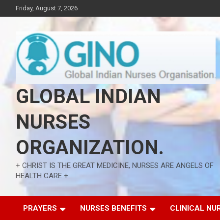
Skip
Friday, August 7, 2026
to
content
GLOBAL INDIAN
NURSES
ORGANIZATION.
+ CHRIST IS THE GREAT MEDICINE, NURSES ARE ANGELS OF
HEALTH CARE +
PRAYERS
NURSES BENEFITS
CLINICAL NU