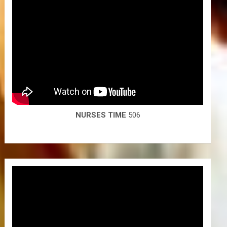
NURSES TIME
506