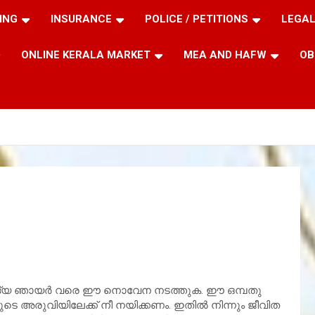
ING
INSURANCE
POLICE / PETITIONS
LEGAL
ONLINE KERALA MARKET
MEA AND HAFW
OB
്ന ആദ്യ ഞായര്‍ വരെ ഈ നൊവേന നടത്തുക. ഈ ഒമ്പതു
 അരുവിയിലേക്ക് നീ നയിക്കണം. ഇതില്‍ നിന്നും ജീവിത