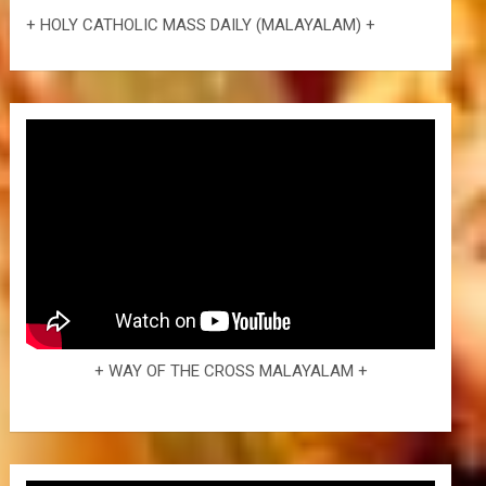
+ HOLY CATHOLIC MASS DAILY (MALAYALAM) +
+ WAY OF THE CROSS MALAYALAM +