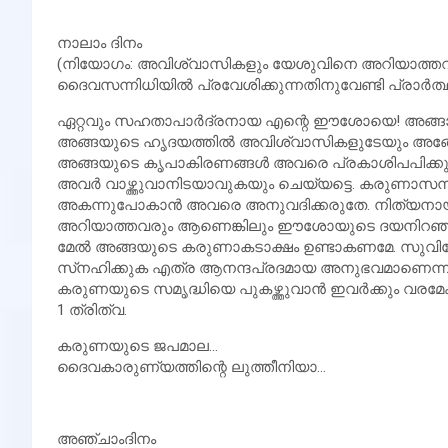
നാലാം ദിനം
(നിയോഗം: അവിശ്വാസികളും യേശുവിനെ അറിയാത്തവരും
ദൈവസന്നിധിയില്‍ പ്രവേശിക്കുന്നതിനുവേണ്ടി പ്രാര്‍ത്ഥ
ഏറ്റവും സഹതാപാര്‍ദ്രനായ എന്റെ ഈശോയെ! അങ്ങാകുന
അങ്ങയുടെ ഹൃദയത്തില്‍ അവിശ്വാസികളുടേയും അങ്ങ
അങ്ങയുടെ കൃപാകിരണങ്ങള്‍ അവരെ പ്രകാശിപപിക
അവര്‍ വാഴ്ത്തുവാനിടയാവുകയും ചെയ്യട്ടെ. കരുണാസമ്
അകന്നുപോകാന്‍ അവരെ അനുവദിക്കരുതേ. നിത്യനായ 
അറിയാത്തവരും ആണെങ്കിലും ഈശോയുടെ ദയനിറഞ്ഞ ഹൃദ
മേല്‍ അങ്ങയുടെ കരുണാകടാക്ഷം ഉണ്ടാകണമേ. സുവി
സ്‌നഹിക്കുക എത്ര ആനന്ദപ്രദമായ അനുഭവമാണെന്ന് 
കരുണയുടെ സമൃദ്ധിയെ പുകഴ്ത്തുവാന്‍ ഇവര്‍ക്കും വരമേകണമ
1 ത്രിത്വ.
കരുണയുടെ ജപമാല…
ദൈവകാരുണ്യത്തിന്റെ ലുത്തീനിയാ…
അഞ്ചാംദിനം