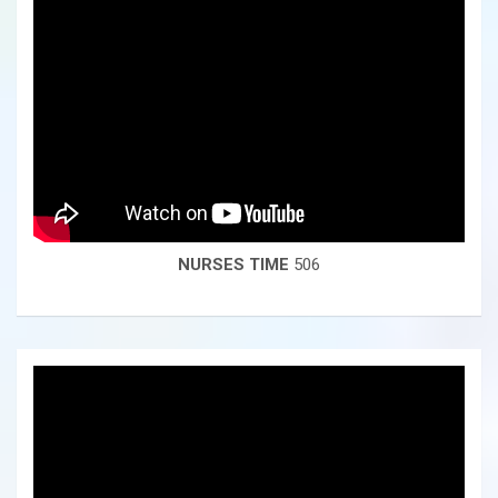
NURSES TIME
506