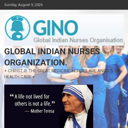
Skip
Sunday, August 9, 2026
to
content
GLOBAL INDIAN NURSES
ORGANIZATION.
+ CHRIST IS THE GREAT MEDICINE, NURSES ARE ANGELS OF
HEALTH CARE +