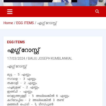
Home
EGG ITEMS
എഗ്ഗ് റോസ്റ്റ്
EGG ITEMS
എഗ്ഗ് റോസ്റ്റ്
17/03/2024
BAIJU JOSEPH KUMBLANKAL
എഗ്ഗ് റോസ്റ്റ്
മുട്ട - 5 എണ്ണം

സവാള - 3 എണ്ണം

തക്കാളി - 2 എണ്ണം

പച്ചമുളക് - 2 എണ്ണം

ഇഞ്ചി - എണ്ണം

വെളുത്തുള്ളി - 5 അല്ലെങ്കിൽ 6 എണ്ണം

കറിവേപ്പില - 2 അല്ലെങ്കിൽ 3 തണ്ട്

മഞ്ഞൾ പൊടി - ½ ടീസ്പൂൺ
