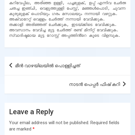
കറിവേപ്പില, അരിഞ്ഞ ഉള്ളി, പച്ചമുളക്, ഉപ്പ് എന്നിവ ചേർത്ത് കുറച്ച
ചതച്ച ഇഞ്ചി, വെളുത്തുള്ളി പേസ്റ്റ്, മഞ്ഞൾപൊടി, ചുവന്ന മുള
കുരുമുളക് പൊടിയും ഗരം മസാലയും നന്നായി വഴറ്റുക.

അക്വാറേറ്റ് വെള്ളം ചേർത്ത് നന്നായി വേവിക്കുക.

തക്കാളി അരിഞ്ഞത് ചേർക്കുക, ഇടയ്ക്കിടെ വേവിക്കുക.

അവസാനം വേവിച്ച മുട്ട ചേർത്ത് രണ്ട് മിനിറ്റ് വേവിക്കുക.

സ്വാദിഷ്ടമായ മുട്ട റോസ്റ്റ് അപ്പത്തിൻ്റെ കൂടെ വിളമ്പുക.
Post
മീൻ വാഴയിലയിൽ പൊള്ളിച്ചത്
navigation
നാടൻ പെപ്പർ ഫിഷ് കറി
Leave a Reply
Your email address will not be published.
Required fields
are marked
*