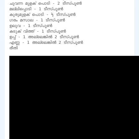
ചുവന്ന മുളക് പൊടി - 2 ടീസ്പൂൺ

മല്ലിപ്പൊടി - 1 ടീസ്പൂൺ

കുരുമുളക് പൊടി - ½ ടീസ്പൂൺ

ഗരം മസാല - 1 ടീസ്പൂൺ

ഉലുവ - 1 ടീസ്പൂൺ

കടുക് വിത്ത് - 1 ടീസ്പൂൺ

ഉപ്പ് - 1 അല്ലെങ്കിൽ 2 ടീസ്പൂൺ

എണ്ണ - 1 അല്ലെങ്കിൽ 2 ടീസ്പൂൺ

രീതി