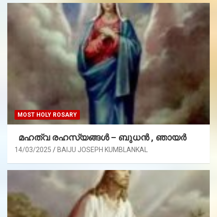
MOST HOLY ROSARY
മഹത്വ രഹസ്യങ്ങള്‍ – ബുധൻ , ഞായർ
14/03/2025
BAIJU JOSEPH KUMBLANKAL