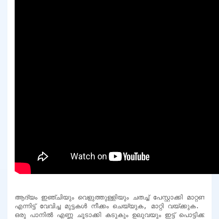
ആദ്യം ഇഞ്ചിയും വെളുത്തുള്ളിയും ചതച്ച് പേസ്റ്റാക്കി മാറ്റണം.

എന്നിട്ട് വേവിച്ച മുട്ടകൾ നീക്കം ചെയ്യുക, മാറ്റി വയ്ക്കുക.

ഒരു പാനിൽ എണ്ണ ചൂടാക്കി കടുകും ഉലുവയും ഇട്ട് പൊട്ടിക്കുക.
