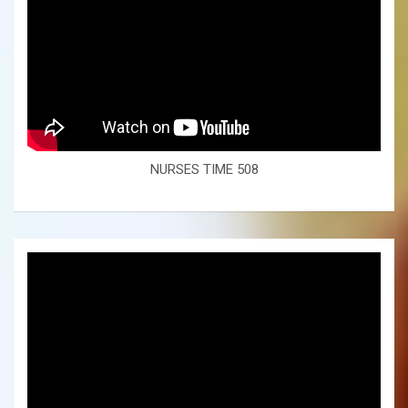
NURSES TIME 508