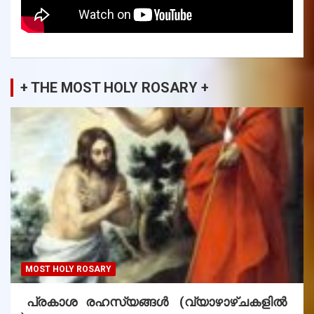
+ THE MOST HOLY ROSARY +
MOST HOLY ROSARY
പ്രകാശ രഹസ്യങ്ങൾ (വ്യാഴാഴ്ചകളിൽ