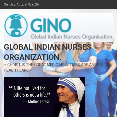
Skip
Sunday, August 9, 2026
to
content
GLOBAL INDIAN NURSES
ORGANIZATION.
+ CHRIST IS THE GREAT MEDICINE, NURSES ARE ANGELS OF
HEALTH CARE +