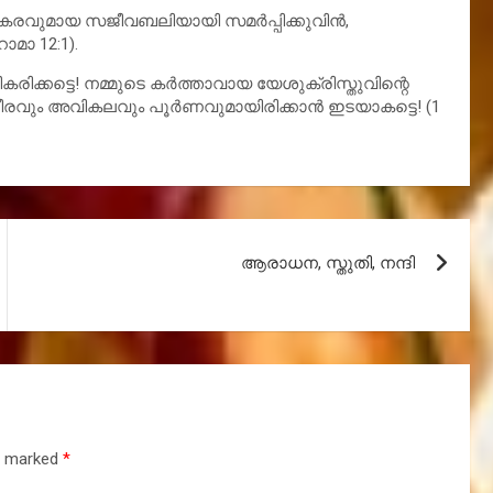
കരവുമായ സജീവബലിയായി സമര്‍പ്പിക്കുവിന്‍,
മാ 12:1).
രിക്കട്ടെ! നമ്മുടെ കര്‍ത്താവായ യേശുക്രിസ്തുവിന്റെ
രവും അവികലവും പൂര്‍ണവുമായിരിക്കാന്‍ ഇടയാകട്ടെ! (1
ആരാധന, സ്തുതി, നന്ദി
re marked
*