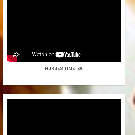
NURSES TIME
506