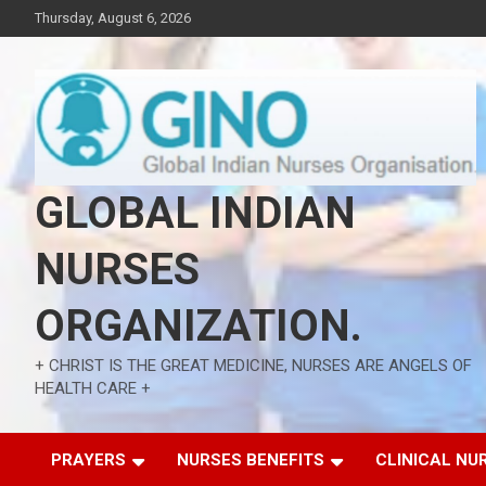
Skip
Thursday, August 6, 2026
to
content
GLOBAL INDIAN
NURSES
ORGANIZATION.
+ CHRIST IS THE GREAT MEDICINE, NURSES ARE ANGELS OF
HEALTH CARE +
PRAYERS
NURSES BENEFITS
CLINICAL NU