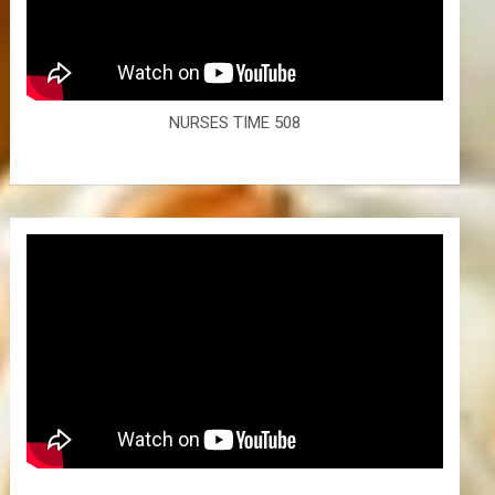
NURSES TIME 508