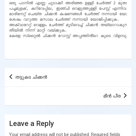
ഒരു പാനിൽ എണ്ണ ചൂടാക്കി അരിഞ്ഞ ഉള്ളി ചേർത്ത് 2 മുതൽ 3 മിന
പച്ചമുളക്, കറിവേപ്പില, ഇഞ്ചി വെളുത്തുള്ളി പേസ്റ്റ് എന്നിവ ചേർ
മാരിനേറ്റ് ചെയ്ത ചിക്കൻ കഷണങ്ങൾ ചേർത്ത് നന്നായി യോജിപ്പിക
ശേഷം വറുത്ത മസാല ചേർത്ത് നന്നായി യോജിപ്പിക്കുക.

അക്വാറേറ്റ് വെള്ളം ചേർത്ത് മൂടിവെച്ച് ചിക്കൻ തയ്യാറാകുന്നത്
തീയിൽ നിന്ന് മാറ്റി വയ്ക്കുക.

കേരള സ്‌റ്റൈൽ ചിക്കൻ റോസ്റ്റ് അപ്പത്തിൻ്റെ കൂടെ വിളമ്പുക
Post
തട്ടുകട ചിക്കൻ
navigation
മീൻ പീര
Leave a Reply
Your email address will not be published.
Required fields