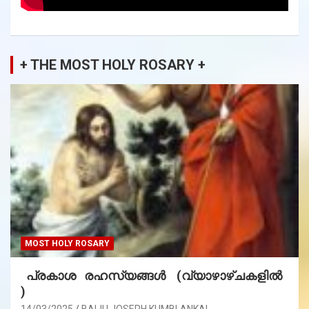
+ THE MOST HOLY ROSARY +
MOST HOLY ROSARY
പ്രകാശ രഹസ്യങ്ങൾ (വ്യാഴാഴ്ചകളിൽ
)