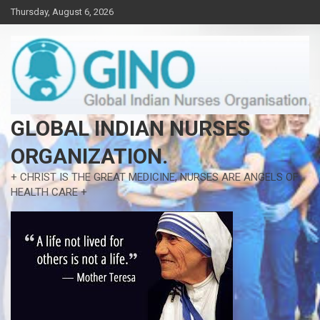
Skip
Thursday, August 6, 2026
to
content
GLOBAL INDIAN NURSES
ORGANIZATION.
+ CHRIST IS THE GREAT MEDICINE, NURSES ARE ANGELS OF
HEALTH CARE +