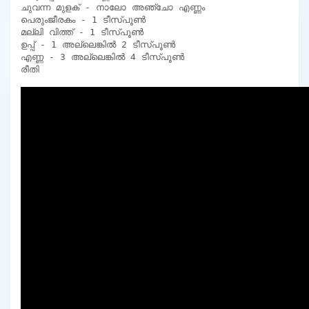
ചുവന്ന മുളക് - നാലോ അഞ്ചോ എണ്ണം

പെരുംജീരകം - 1 ടീസ്പൂൺ

മല്ലി വിത്ത് - 1 ടീസ്പൂൺ

ഉപ്പ് - 1 അല്ലെങ്കിൽ 2 ടീസ്പൂൺ

എണ്ണ - 3 അല്ലെങ്കിൽ 4 ടീസ്പൂൺ

രീതി