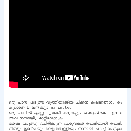
ഒരു പാൻ എടുത്ത് വൃത്തിയാക്കിയ ചിക്കൻ കഷണങ്ങൾ, ഉപ്പ്, ചു
കൂടാതെ 1 മണിക്കൂർ marinated.

ഒരു പാനിൽ എണ്ണ ചൂടാക്കി കറുവപ്പട്ട, പെരുംജീരകം, ഉണക്കമുളക്
അവ നന്നായി, മാറ്റിവെക്കുക.

ശേഷം വറുത്തു വച്ചിരിക്കുന്ന ചേരുവകൾ പൊടിയായി പൊടിച്ച് മാറ്റ
വീണ്ടും ഇഞ്ചിയും വെളുത്തുള്ളിയും നന്നായി ചതച്ച് പേസ്റ്റാക്കി മാറ