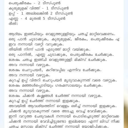
പെരുംജീരകം - 2 ടീസ്പൂൺ

കുരുമുളക് വിത്ത് - 1 ടീസ്പൂൺ

ഉപ്പ് - 1 അല്ലെങ്കിൽ 2 ടീസ്പൂൺ

എണ്ണ - 4 മുതൽ 5 ടീസ്പൂൺ

രീതി:

ആദ്യം ഇഞ്ചിയും വെളുത്തുള്ളിയും ചതച്ച് മാറ്റിവെക്കണം.

ഒരു പാൻ ചൂടാക്കുക, കുരുമുളക്, ജീരകം, പെരുംജീരകം എന്നിവ
ഇവ നന്നായി വഴറ്റി വറുക്കുക.

തീയിൽ നിന്ന് പാൻ എടുത്ത് മാറ്റി വയ്ക്കുക.

ഒരു പാനിൽ, എണ്ണ ചൂടാക്കുക, പെരുംജീരകം ചേർക്കുക.

ശേഷം ചതച്ച ഇഞ്ചി വെളുത്തുള്ളി മിക്സ് ചേർക്കുക.

അവ നന്നായി വഴറ്റുക.

ശേഷം ചെറുപയർ, കറിവേപ്പില എന്നിവ ചേർക്കുക.

അവ നന്നായി വഴറ്റുക.

കുറച്ച് ഉപ്പ് വിതറി ചെറുപയർ മൃദുവാകുന്നത് വരെ വഴറ്റുക.

ശേഷം മഞ്ഞൾപ്പൊടിയും ഗരംമസാലയും ചേർക്കുക.

അവ നന്നായി വഴറ്റുക.

ശേഷം ചിക്കൻ കഷ്ണങ്ങൾ ചേർത്ത് നന്നായി വഴറ്റുക.

കുറച്ച് ഉപ്പ് ചേർത്ത് നന്നായി ഇളക്കുക.

അവയിൽ ആവശ്യത്തിന് വെള്ളം ഒഴിച്ച് നന്നായി ഇളക്കുക.

ചിക്കൻ മൃദുവാകുന്നത് വരെ അടച്ചു വെച്ച് വേവിക്കുക.

ഇനി വറുത്ത ചേരുവകൾ നന്നായി പൊടിച്ചെടുത്ത് മാറ്റിവെക്കണം.

ചിക്കൻ നന്നായി വേവിച്ചിട്ടുണ്ടോ ഇല്ലയോ എന്ന് ലിഡ് നീക്കം ച
ചതച്ച മസാല മിക്സ് ചേർത്ത് നന്നായി യോജിപ്പിക്കുക.
