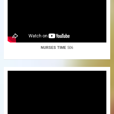
NURSES TIME
506