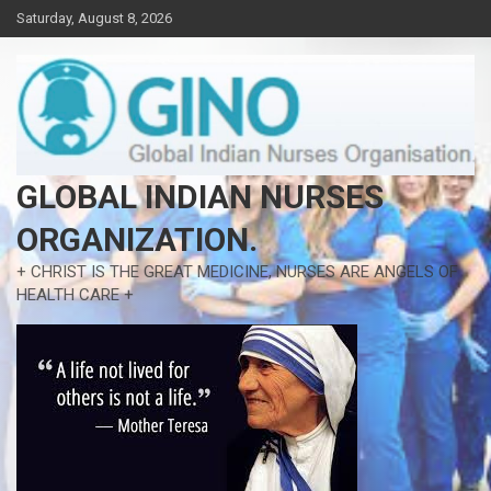
Skip
Saturday, August 8, 2026
to
content
GLOBAL INDIAN NURSES
ORGANIZATION.
+ CHRIST IS THE GREAT MEDICINE, NURSES ARE ANGELS OF
HEALTH CARE +