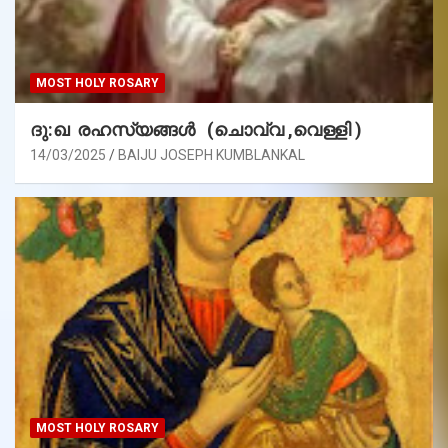
MOST HOLY ROSARY
ദു:ഖ രഹസ്യങ്ങൾ (ചൊവ്വ ,വെള്ളി )
14/03/2025
BAIJU JOSEPH KUMBLANKAL
MOST HOLY ROSARY