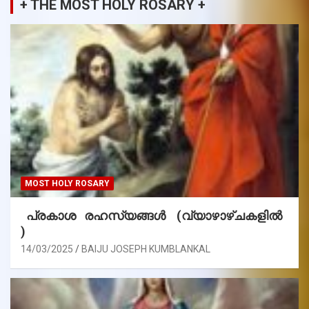
+ THE MOST HOLY ROSARY +
MOST HOLY ROSARY
പ്രകാശ രഹസ്യങ്ങൾ (വ്യാഴാഴ്ചകളിൽ
)
14/03/2025
BAIJU JOSEPH KUMBLANKAL