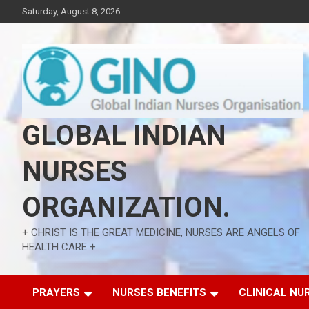
Skip
Saturday, August 8, 2026
to
content
GLOBAL INDIAN
NURSES
ORGANIZATION.
+ CHRIST IS THE GREAT MEDICINE, NURSES ARE ANGELS OF
HEALTH CARE +
PRAYERS
NURSES BENEFITS
CLINICAL NU