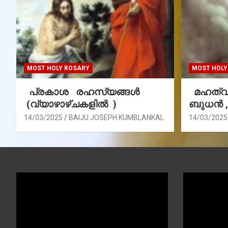
MOST HOLY ROSARY
MOST HOLY
പ്രകാശ രഹസ്യങ്ങൾ
മഹത്വ 
(വ്യാഴാഴ്ചകളിൽ )
ബുധൻ 
14/03/2025
BAIJU JOSEPH KUMBLANKAL
14/03/2025