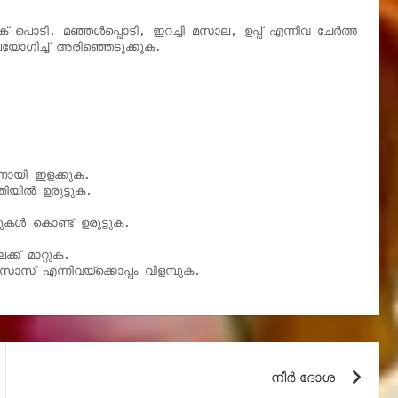
ളക് പൊടി, മഞ്ഞൾപ്പൊടി, ഇറച്ചി മസാല, ഉപ്പ് എന്നിവ ചേർത്ത് വേവിക
ിച്ച് അരിഞ്ഞെടുക്കുക.



നായി ഇളക്കുക.

ിയിൽ ഉരുട്ടുക.

ുകൾ കൊണ്ട് ഉരുട്ടുക.

ക് മാറ്റുക.

ചൂടുള്ള ബീഫ് കട്‌ലറ്റ് ഉള്ളി സാലഡ് അല്ലെങ്കിൽ തക്കാളി സോസ് എന്നിവയ്‌ക്കൊപ്പം വിളമ്പുക.
നീര്‍ ദോശ