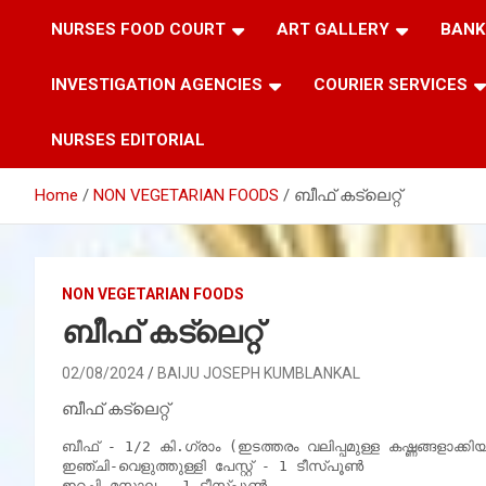
NURSES FOOD COURT
ART GALLERY
BANK
INVESTIGATION AGENCIES
COURIER SERVICES
NURSES EDITORIAL
Home
NON VEGETARIAN FOODS
ബീഫ് കട്ലെറ്റ്
NON VEGETARIAN FOODS
ബീഫ് കട്ലെറ്റ്
02/08/2024
BAIJU JOSEPH KUMBLANKAL
ബീഫ് കട്ലെറ്റ്
ബീഫ് - 1/2 കി.ഗ്രാം (ഇടത്തരം വലിപ്പമുള്ള കഷ്ണങ്ങളാക്കിയ
ഇഞ്ചി-വെളുത്തുള്ളി പേസ്റ്റ് - 1 ടീസ്പൂൺ

ഇറച്ചി മസാല - 1 ടീസ്പൂൺ
