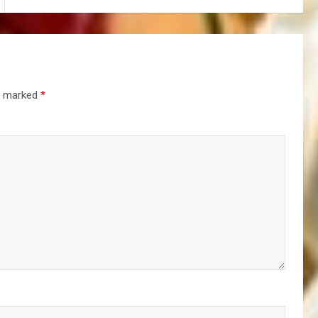
re marked
*