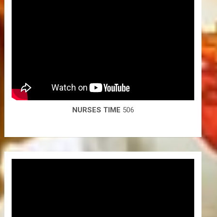
്കുക.

NURSES TIME
506