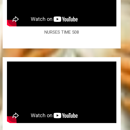
NURSES TIME 508