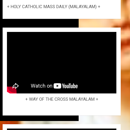
+ HOLY CATHOLIC MASS DAILY (MALAYALAM) +
+ WAY OF THE CROSS MALAYALAM +