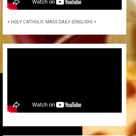
+ HOLY CATHOLIC MASS DAILY (ENGLISH) +