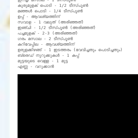
കുരുമുളക് പൊടി - 1/2 ടീസ്പൂൺ

മഞ്ഞൾ പൊടി - 1/4 ടീസ്പൂൺ

ഉപ്പ് - ആവശ്യത്തിന്

സവാള - 1 വലുത് (അരിഞ്ഞത്)

ഇഞ്ചി - 1/2 ടീസ്പൂൺ (അരിഞ്ഞത്)

പച്ചമുളക് - 2-3 (അരിഞ്ഞത്)

ഗരം മസാല - 2 ടീസ്പൂൺ

കറിവേപ്പില - ആവശ്യത്തിന്

ഉരുളക്കിഴങ്ങ് - 1 ഇടത്തരം (വേവിച്ചതും പൊടിച്ചതും)

ബ്രെഡ് നുറുക്കുകൾ - 1 കപ്പ്

മുട്ടയുടെ വെള്ള - 1 മുട്ട
