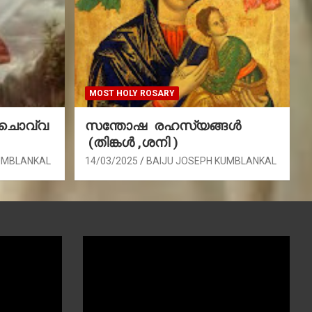
MOST HOLY ROSARY
(ചൊവ്വ
സന്തോഷ രഹസ്യങ്ങൾ
(തിങ്കൾ ,ശനി )
UMBLANKAL
14/03/2025
BAIJU JOSEPH KUMBLANKAL