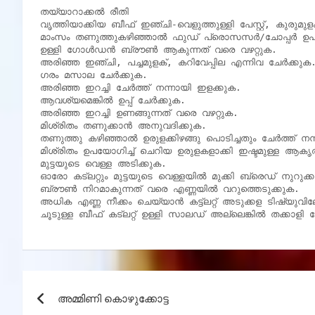
തയ്യാറാക്കൽ രീതി

വൃത്തിയാക്കിയ ബീഫ് ഇഞ്ചി-വെളുത്തുള്ളി പേസ്റ്റ്, കുരുമു
മാംസം തണുത്തുകഴിഞ്ഞാൽ ഫുഡ് പ്രൊസസർ/ചോപ്പർ ഉപയോഗ
ഉള്ളി ഗോൾഡൻ ബ്രൗൺ ആകുന്നത് വരെ വഴറ്റുക.

അരിഞ്ഞ ഇഞ്ചി, പച്ചമുളക്, കറിവേപ്പില എന്നിവ ചേർക്കുക.
ഗരം മസാല ചേർക്കുക.

അരിഞ്ഞ ഇറച്ചി ചേർത്ത് നന്നായി ഇളക്കുക.

ആവശ്യമെങ്കിൽ ഉപ്പ് ചേർക്കുക.

അരിഞ്ഞ ഇറച്ചി ഉണങ്ങുന്നത് വരെ വഴറ്റുക.

മിശ്രിതം തണുക്കാൻ അനുവദിക്കുക.

തണുത്തു കഴിഞ്ഞാൽ ഉരുളക്കിഴങ്ങു പൊടിച്ചതും ചേർത്ത് നന്
മിശ്രിതം ഉപയോഗിച്ച് ചെറിയ ഉരുളകളാക്കി ഇഷ്ടമുള്ള ആകൃത
മുട്ടയുടെ വെള്ള അടിക്കുക.

ഓരോ കട്ലറ്റും മുട്ടയുടെ വെള്ളയിൽ മുക്കി ബ്രെഡ് നുറുക്ക
ബ്രൗൺ നിറമാകുന്നത് വരെ എണ്ണയിൽ വറുത്തെടുക്കുക.

അധിക എണ്ണ നീക്കം ചെയ്യാൻ കട്ട്ലറ്റ് അടുക്കള ടിഷ്യുവിലേക്
Post
അമ്മിണി കൊഴുക്കോട്ട
navigation