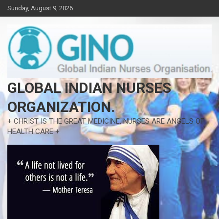
Skip
Sunday, August 9, 2026
to
content
GLOBAL INDIAN NURSES
ORGANIZATION.
+ CHRIST IS THE GREAT MEDICINE, NURSES ARE ANGELS OF
HEALTH CARE +