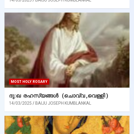
14/03/2025
BAIJU JOSEPH KUMBLANKAL
MOST HOLY ROSARY
ദു:ഖ രഹസ്യങ്ങൾ (ചൊവ്വ ,വെള്ളി )
14/03/2025
BAIJU JOSEPH KUMBLANKAL