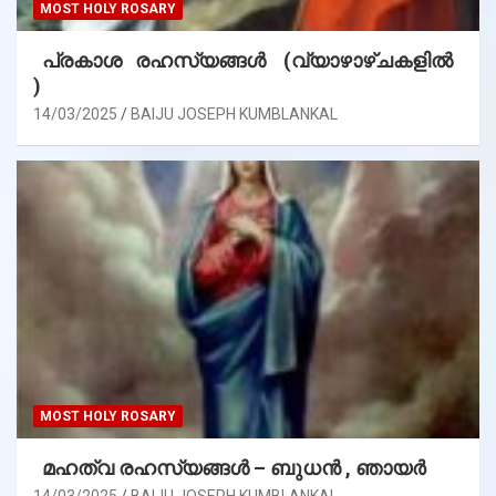
MOST HOLY ROSARY
പ്രകാശ രഹസ്യങ്ങൾ (വ്യാഴാഴ്ചകളിൽ
)
14/03/2025
BAIJU JOSEPH KUMBLANKAL
MOST HOLY ROSARY
മഹത്വ രഹസ്യങ്ങള്‍ – ബുധൻ , ഞായർ