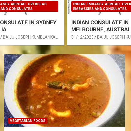
BASSY ABROAD -OVERSEAS
INDIAN EMBASSY ABROAD -OVE
 AND CONSULATES
EMBASSIES AND CONSULATES
CONSULATE IN SYDNEY
INDIAN CONSULATE IN
IA
MELBOURNE, AUSTRAL
BAIJU JOSEPH KUMBLANKAL
31/12/2023
BAIJU JOSEPH K
VEGETARIAN FOODS