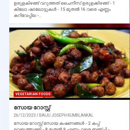
ഉരുളകിഴങ്ങ് വറുത്തത് ചൈനീസ് ഉരുളക്കിഴങ്ങ് - 1
കിലോ ഷാലോട്ടുകൾ - 15 മുതൽ 16 വരെ എണ്ണം
കറിവേപ്പില -…
VEGETARIAN FOODS
സോയ റോസ്റ്റ്
26/12/2023
BAIJU JOSEPH KUMBLANKAL
സോയ റോസ്റ്റ് സോയ കഷണങ്ങൾ - 2 കപ്പ്
വെളുത്തുള്ളി - 8 മുതൽ 9 എണ്ണം വരെ ഇഞ്ചി -…