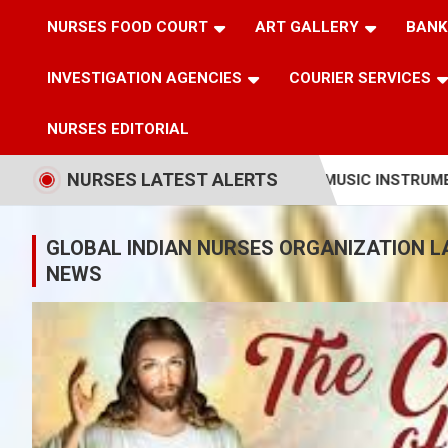
NURSES FOOD COURT
ART GALLERY
BANK
INVESTIGATION AGENCIES
COURIER SERVICES
NURSES EDITORIAL
NURSES LATEST ALERTS
ONAL SONGS THROUGH MUSIC INSTRUMENTAL
പുത്ത
GLOBAL INDIAN NURSES ORGANIZATION L
NEWS