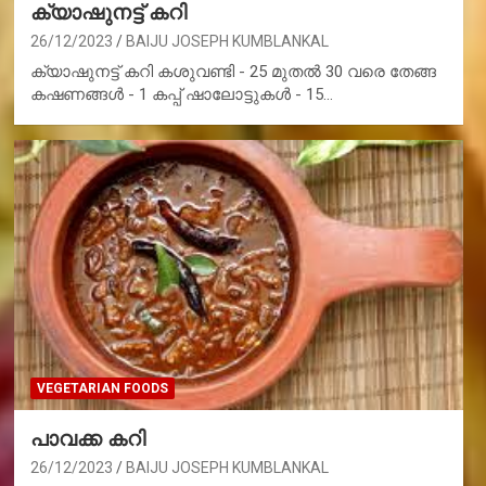
ക്യാഷുനട്ട് കറി
26/12/2023
BAIJU JOSEPH KUMBLANKAL
ക്യാഷുനട്ട് കറി കശുവണ്ടി - 25 മുതൽ 30 വരെ തേങ്ങ
കഷണങ്ങൾ - 1 കപ്പ് ഷാലോട്ടുകൾ - 15…
VEGETARIAN FOODS
പാവക്ക കറി
26/12/2023
BAIJU JOSEPH KUMBLANKAL