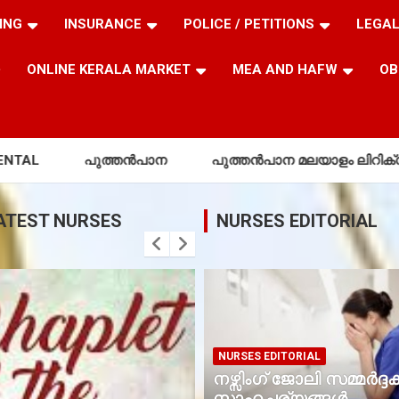
ING
INSURANCE
POLICE / PETITIONS
LEGAL
ONLINE KERALA MARKET
MEA AND HAFW
OB
ൻപാന
പുത്തൻപാന മലയാളം ലിറിക്‌സ്
PUTHEN P
ATEST NURSES
NURSES EDITORIAL
NURSES EDITORIAL
നഴ്സിംഗ് ജോലി സമ്മർദ
സാഹചര്യങ്ങൾ