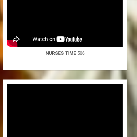
NURSES TIME
506