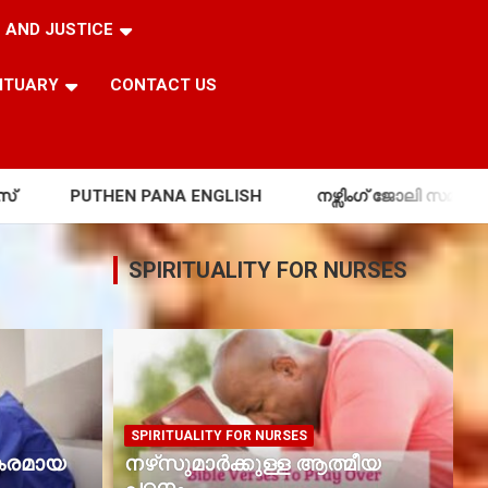
 AND JUSTICE
ITUARY
CONTACT US
ANA ENGLISH
നഴ്സിംഗ് ജോലി സമ്മർദ്ദകരമായ സാഹചര്യ
SPIRITUALITY FOR NURSES
SPIRITUALITY FOR NURSES
്ദകരമായ
നഴ്‌സുമാർക്കുള്ള ആത്മീയ
പഠനം