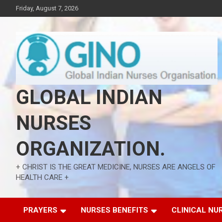
Skip
Friday, August 7, 2026
to
content
GLOBAL INDIAN
NURSES
ORGANIZATION.
+ CHRIST IS THE GREAT MEDICINE, NURSES ARE ANGELS OF
HEALTH CARE +
PRAYERS
NURSES BENEFITS
CLINICAL NU