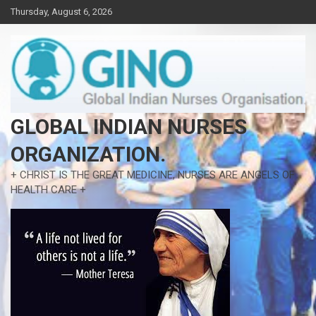
Skip
Thursday, August 6, 2026
to
content
GLOBAL INDIAN NURSES
ORGANIZATION.
+ CHRIST IS THE GREAT MEDICINE, NURSES ARE ANGELS OF
HEALTH CARE +