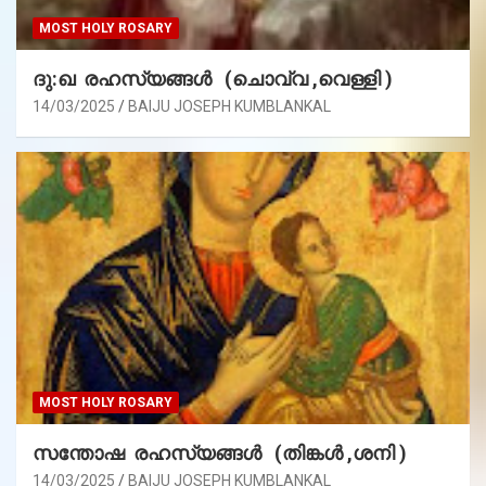
MOST HOLY ROSARY
ദു:ഖ രഹസ്യങ്ങൾ (ചൊവ്വ ,വെള്ളി )
14/03/2025
BAIJU JOSEPH KUMBLANKAL
MOST HOLY ROSARY
സന്തോഷ രഹസ്യങ്ങൾ (തിങ്കൾ ,ശനി )
14/03/2025
BAIJU JOSEPH KUMBLANKAL