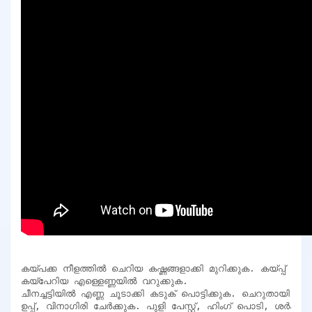
കയ്പക്ക നീളത്തിൽ ചെറിയ കഷ്ണങ്ങളാക്കി മുറിക്കുക. കയ്പ്പ് കുറ
കയ്പേറിയ എള്ളെണ്ണയിൽ വറുക്കുക.

ചീനച്ചട്ടിയിൽ എണ്ണ ചൂടാക്കി കടുക് പൊട്ടിക്കുക. ചെറുതായി അ
ഉപ്പ്, വിനാഗിരി ചേർക്കുക. പുളി പേസ്റ്റ്, ഹിംഗ് പൊടി, ശർക്ക