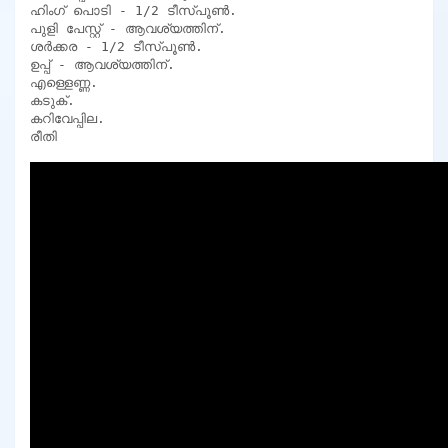
ഹിംഗ് പൊടി - 1/2 ടീസ്പൂൺ.

പുളി പേസ്റ്റ് - ആവശ്യത്തിന്.

ശർക്കര - 1/2 ടീസ്പൂൺ.

ഉപ്പ് - ആവശ്യത്തിന്.

എള്ളെണ്ണ.

കടുക്.

കറിവേപ്പില.

രീതി