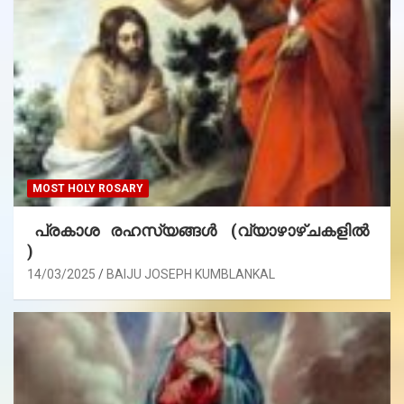
MOST HOLY ROSARY
പ്രകാശ രഹസ്യങ്ങൾ (വ്യാഴാഴ്ചകളിൽ
)
14/03/2025
BAIJU JOSEPH KUMBLANKAL