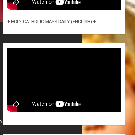
+ HOLY CATHOLIC MASS DAILY (ENGLISH) +