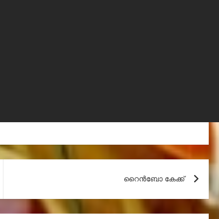
റൈൻബോ കേക്ക്