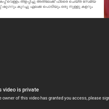
പ് വെള്ളം തിളപ്പിച്ചു അതിലേക്ക് ഫ്രൈ ചെയ്ത സേമിയ
പ് ഷുഗറും കുറച്ചു ഏലക്ക പൊടിയും ഒരു നുള്ളു കളറും