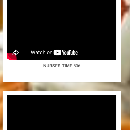
NURSES TIME
506