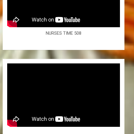
NURSES TIME 508