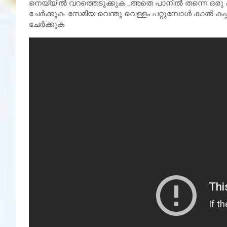
നെയ്യിൽ വറത്തെടുക്കുക ..അതെ പാനിൽ തന്നെ ഒരു കപ്
ചേർക്കുക .സേമിയ വെന്തു വെള്ളം പറ്റുമ്പോൾ കാൽ കപ്
ചേർക്കുക