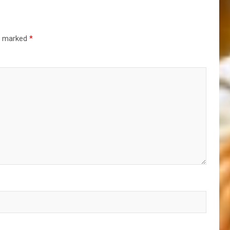
re marked
*