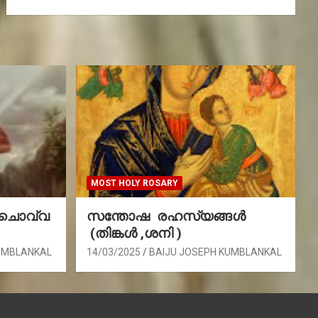
MOST HOLY ROSARY
(ചൊവ്വ
സന്തോഷ രഹസ്യങ്ങൾ
(തിങ്കൾ ,ശനി )
UMBLANKAL
14/03/2025
BAIJU JOSEPH KUMBLANKAL