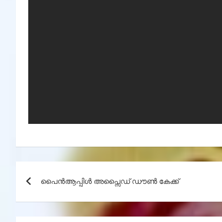
Post
പൈൻആപ്പിൾ അപ്സൈഡ് ഡൗൺ കേക്ക്
navigation