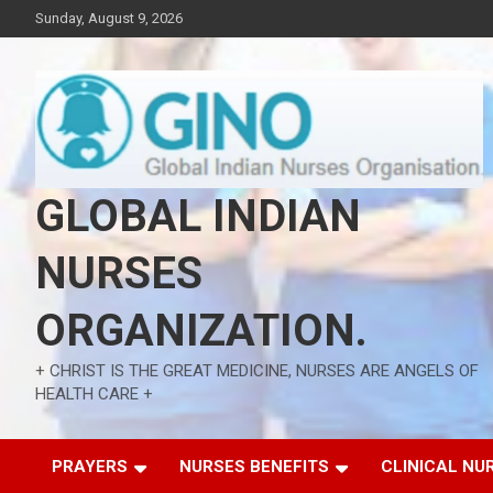
Skip
Sunday, August 9, 2026
to
content
GLOBAL INDIAN
NURSES
ORGANIZATION.
+ CHRIST IS THE GREAT MEDICINE, NURSES ARE ANGELS OF
HEALTH CARE +
PRAYERS
NURSES BENEFITS
CLINICAL NU