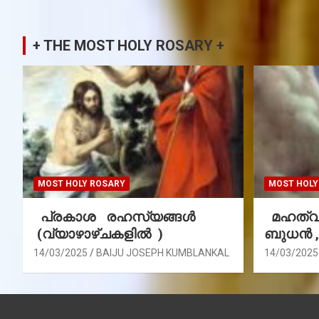
+ THE MOST HOLY ROSARY +
MOST HOLY ROSARY
MOST HOLY
പ്രകാശ രഹസ്യങ്ങൾ
മഹത്വ 
(വ്യാഴാഴ്ചകളിൽ )
ബുധൻ 
14/03/2025
BAIJU JOSEPH KUMBLANKAL
14/03/2025