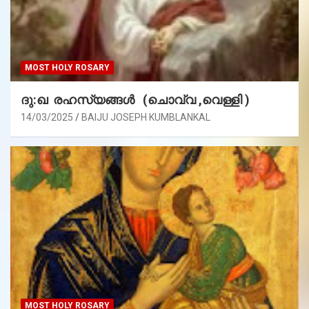
MOST HOLY ROSARY
ദു:ഖ രഹസ്യങ്ങൾ (ചൊവ്വ ,വെള്ളി )
14/03/2025
BAIJU JOSEPH KUMBLANKAL
MOST HOLY ROSARY