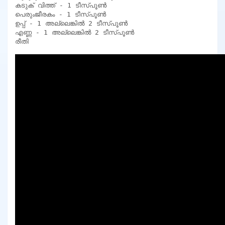
കടുക് വിത്ത് - 1 ടീസ്പൂൺ

പെരുംജീരകം - 1 ടീസ്പൂൺ

ഉപ്പ് - 1 അല്ലെങ്കിൽ 2 ടീസ്പൂൺ

എണ്ണ - 1 അല്ലെങ്കിൽ 2 ടീസ്പൂൺ

രീതി