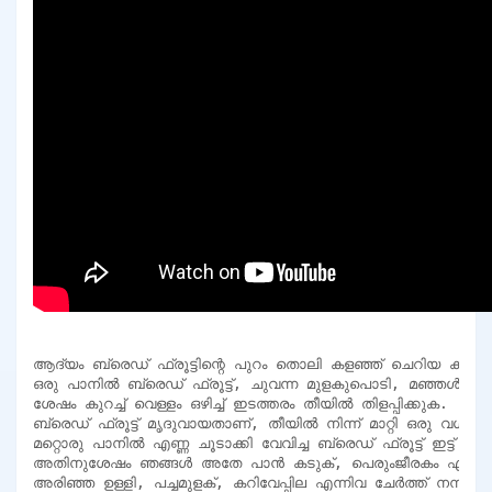
ആദ്യം ബ്രെഡ് ഫ്രൂട്ടിന്റെ പുറം തൊലി കളഞ്ഞ് ചെറിയ കഷ്ണങ്ങള
ഒരു പാനിൽ ബ്രെഡ് ഫ്രൂട്ട്, ചുവന്ന മുളകുപൊടി, മഞ്ഞൾപൊടി,
ശേഷം കുറച്ച് വെള്ളം ഒഴിച്ച് ഇടത്തരം തീയിൽ തിളപ്പിക്കുക.

ബ്രെഡ് ഫ്രൂട്ട് മൃദുവായതാണ്, തീയിൽ നിന്ന് മാറ്റി ഒരു വശം വയ
മറ്റൊരു പാനിൽ എണ്ണ ചൂടാക്കി വേവിച്ച ബ്രെഡ് ഫ്രൂട്ട് ഇട്ട് നന്നായി 
അതിനുശേഷം ഞങ്ങൾ അതേ പാൻ കടുക്, പെരുംജീരകം എന്നിവ 
അരിഞ്ഞ ഉള്ളി, പച്ചമുളക്, കറിവേപ്പില എന്നിവ ചേർത്ത് നന്നായി 