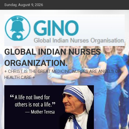
Skip
Sunday, August 9, 2026
to
content
GLOBAL INDIAN NURSES
ORGANIZATION.
+ CHRIST IS THE GREAT MEDICINE, NURSES ARE ANGELS OF
HEALTH CARE +