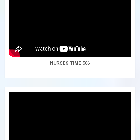
NURSES TIME
506