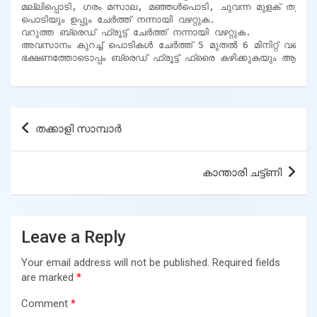
മല്ലിപ്പൊടി, ഗരം മസാല, മഞ്ഞൾപൊടി, ചുവന്ന മുളക് തുടങ്ങിയ
പൊടിയും ഉപ്പും ചേർത്ത് നന്നായി വഴറ്റുക.

വറുത്ത ബ്രെഡ് ഫ്രൂട്ട് ചേർത്ത് നന്നായി വഴറ്റുക.

അവസാനം കുറച്ച് പൊടികൾ ചേർത്ത് 5 മുതൽ 6 മിനിറ്റ് വരെ ഇ
ഭക്ഷണത്തോടൊപ്പം ബ്രെഡ് ഫ്രൂട്ട് ഫ്രൈ കഴിക്കുകയും ആസ്വ
Post
തക്കാളി സാമ്പാർ
navigation
കാന്താരി ചട്ട്ണി
Leave a Reply
Your email address will not be published.
Required fields
are marked
*
Comment
*