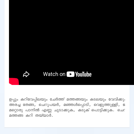
ഉപ്പും കറിവേപ്പിലയും ചേർത്ത് മത്തങ്ങയും കടലയും വേവിക്കുക.

അരച്ച തേങ്ങ, ചെറുപയർ, മഞ്ഞൾപ്പൊടി, വെളുത്തുള്ളി, ജീരകം എ
മറ്റൊരു പാനിൽ എണ്ണ ചൂടാക്കുക, കടുക് പൊട്ടിക്കുക. ചെറുപയർ, ഉണക്കമുളക്, കറിവേപ്പില, തേ
മത്തങ്ങ കറി തയ്യാർ.