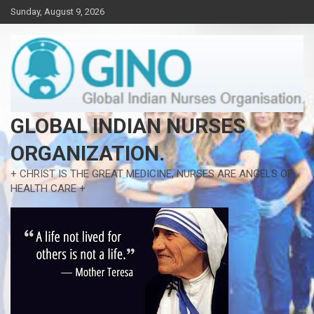
Skip
Sunday, August 9, 2026
to
content
GLOBAL INDIAN NURSES
ORGANIZATION.
+ CHRIST IS THE GREAT MEDICINE, NURSES ARE ANGELS OF
HEALTH CARE +