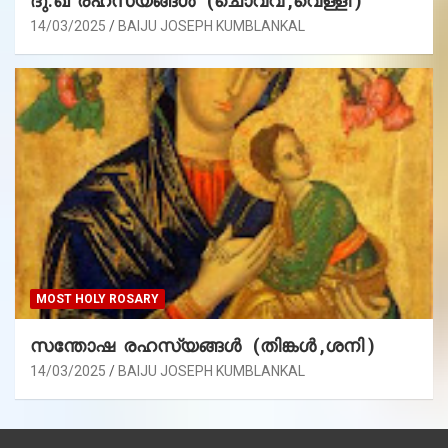
ദു:ഖ രഹസ്യങ്ങൾ (ചൊവ്വ ,വെള്ളി )
14/03/2025
BAIJU JOSEPH KUMBLANKAL
MOST HOLY ROSARY
സന്തോഷ രഹസ്യങ്ങൾ (തിങ്കൾ ,ശനി )
14/03/2025
BAIJU JOSEPH KUMBLANKAL