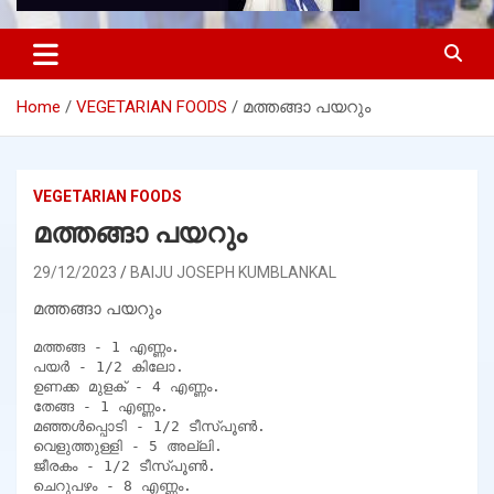
Home
VEGETARIAN FOODS
മത്തങ്ങാ പയറും
VEGETARIAN FOODS
മത്തങ്ങാ പയറും
29/12/2023
BAIJU JOSEPH KUMBLANKAL
മത്തങ്ങാ പയറും
മത്തങ്ങ - 1 എണ്ണം.

പയർ - 1/2 കിലോ.

ഉണക്ക മുളക് - 4 എണ്ണം.

തേങ്ങ - 1 എണ്ണം.

മഞ്ഞൾപ്പൊടി - 1/2 ടീസ്പൂൺ.

വെളുത്തുള്ളി - 5 അല്ലി.

ജീരകം - 1/2 ടീസ്പൂൺ.

ചെറുപഴം - 8 എണ്ണം.
