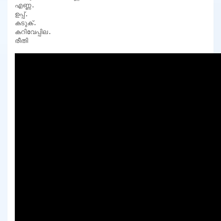
എണ്ണ.

ഉപ്പ്.

കടുക്.

കറിവേപ്പില.

രീതി