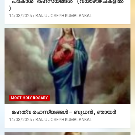
പ്രകാശ രഹസ്യങ്ങൾ (വ്യാഴാഴ്ചകളിൽ
)
14/03/2025
BAIJU JOSEPH KUMBLANKAL
MOST HOLY ROSARY
മഹത്വ രഹസ്യങ്ങള്‍ – ബുധൻ , ഞായർ
14/03/2025
BAIJU JOSEPH KUMBLANKAL