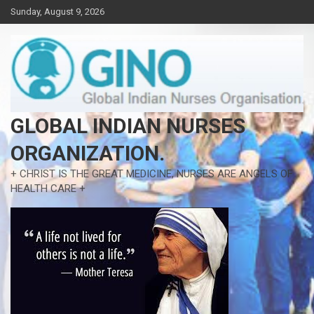
Skip
Sunday, August 9, 2026
to
content
GLOBAL INDIAN NURSES
ORGANIZATION.
+ CHRIST IS THE GREAT MEDICINE, NURSES ARE ANGELS OF
HEALTH CARE +