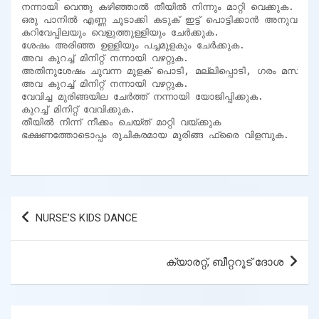
നന്നായി വെന്തു കഴിഞ്ഞാൽ തീയിൽ നിന്നും മാറ്റി വെക്കുക.

ഒരു പാനിൽ എണ്ണ ചൂടാക്കി കടുക് ഇട്ട് പൊട്ടിക്കാൻ അനുവദിക്കു
കറിവേപ്പിലയും വെളുത്തുള്ളിയും ചേർക്കുക.

ശേഷം അരിഞ്ഞ ഉള്ളിയും പച്ചമുളകും ചേർക്കുക.

അവ കുറച്ച് മിനിറ്റ് നന്നായി വഴറ്റുക.

അതിനുശേഷം ചുവന്ന മുളക് പൊടി, മല്ലിപ്പൊടി, ഗരം മസാല, കു
അവ കുറച്ച് മിനിറ്റ് നന്നായി വഴറ്റുക.

വേവിച്ച മുരിങ്ങയില ചേർത്ത് നന്നായി യോജിപ്പിക്കുക.

കുറച്ച് മിനിറ്റ് വേവിക്കുക.

തീയിൽ നിന്ന് നീക്കം ചെയ്ത് മാറ്റി വയ്ക്കുക

ഭക്ഷണത്തോടൊപ്പം രുചികരമായ മുരിങ്ങ ഫ്രൈ വിളമ്പുക.
Post
NURSE’S KIDS DANCE
navigation
ക്യാരറ്റ്, ബീറ്ററൂട് ദോശ