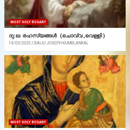
MOST HOLY ROSARY
ദു:ഖ രഹസ്യങ്ങൾ (ചൊവ്വ ,വെള്ളി )
14/03/2025
BAIJU JOSEPH KUMBLANKAL
MOST HOLY ROSARY