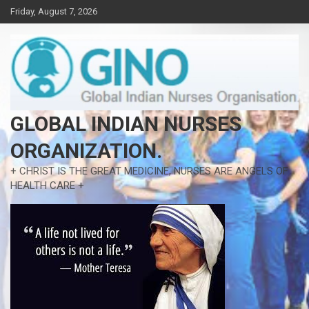
Skip
Friday, August 7, 2026
to
content
GLOBAL INDIAN NURSES
ORGANIZATION.
+ CHRIST IS THE GREAT MEDICINE, NURSES ARE ANGELS OF
HEALTH CARE +