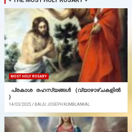
+ THE MOST HOLY ROSARY +
MOST HOLY ROSARY
പ്രകാശ രഹസ്യങ്ങൾ (വ്യാഴാഴ്ചകളിൽ
)
14/03/2025
BAIJU JOSEPH KUMBLANKAL