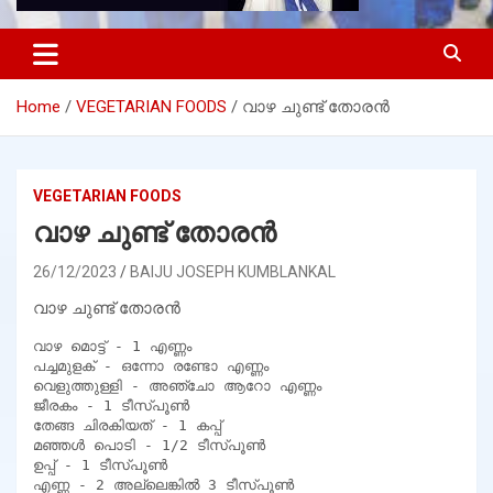
Home
VEGETARIAN FOODS
വാഴ ചുണ്ട് തോരൻ
VEGETARIAN FOODS
വാഴ ചുണ്ട് തോരൻ
26/12/2023
BAIJU JOSEPH KUMBLANKAL
വാഴ ചുണ്ട് തോരൻ
വാഴ മൊട്ട് - 1 എണ്ണം

പച്ചമുളക് - ഒന്നോ രണ്ടോ എണ്ണം

വെളുത്തുള്ളി - അഞ്ചോ ആറോ എണ്ണം

ജീരകം - 1 ടീസ്പൂൺ

തേങ്ങ ചിരകിയത് - 1 കപ്പ്

മഞ്ഞൾ പൊടി - 1/2 ടീസ്പൂൺ

ഉപ്പ് - 1 ടീസ്പൂൺ
