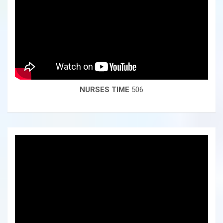
NURSES TIME
506