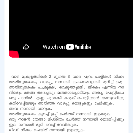
 വാഴ മുകുളത്തിന്റെ 2 മുതൽ 3 വരെ പുറം പാളികൾ നീക്കം ചെ
അതിനുശേഷം, വാഴപ്പൂ നന്നായി കഷണങ്ങളായി മുറിച്ച് ഒരു പാത്
അതിനുശേഷം പച്ചമുളക്, വെളുത്തുള്ളി, ജീരകം എന്നിവ നന്നായി ചതച
വീണ്ടും തേങ്ങ അരച്ചതും മഞ്ഞൾപ്പൊടിയും അരച്ച പേസ്റ്റിലേക്ക് ചേർ
ഒരു പാനിൽ എണ്ണ ചൂടാക്കി കടുക് പൊട്ടിക്കാൻ അനുവദിക്കുക.

കറിവേപ്പിലയും അരിഞ്ഞ വാഴപ്പൂ മൊട്ടുകളും ചേർക്കുക.

അവ നന്നായി വഴറ്റുക.

അതിനുശേഷം കുറച്ച് ഉപ്പ് ചേർത്ത് നന്നായി ഇളക്കുക.

ഒരു നാടൻ തേങ്ങാ മിശ്രിതം ചേർത്ത് നന്നായി യോജിപ്പിക്കുക.

ഇവ നന്നായി മൂടി വെച്ച് വേവിക്കുക.

ലിഡ് നീക്കം ചെയ്ത് നന്നായി ഇളക്കുക.
