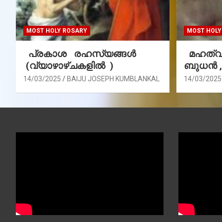
MOST HOLY ROSARY
MOST HOLY
പ്രകാശ രഹസ്യങ്ങൾ
മഹത്വ 
(വ്യാഴാഴ്ചകളിൽ )
ബുധൻ 
14/03/2025
BAIJU JOSEPH KUMBLANKAL
14/03/2025