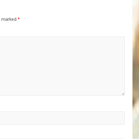
re marked
*