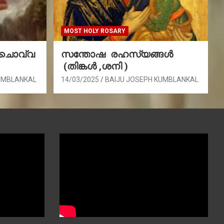
MOST HOLY ROSARY
(ചൊവ്വ
സന്തോഷ രഹസ്യങ്ങൾ
(തിങ്കൾ ,ശനി )
UMBLANKAL
14/03/2025
BAIJU JOSEPH KUMBLANKAL