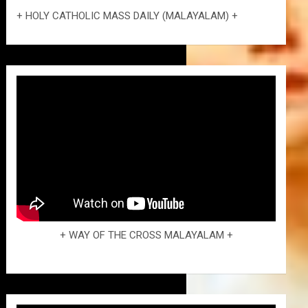
+ HOLY CATHOLIC MASS DAILY (MALAYALAM) +
+ WAY OF THE CROSS MALAYALAM +