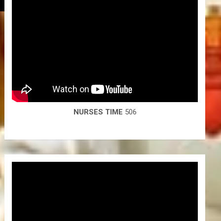
േർക്കുക.

്യുക.

NURSES TIME
506