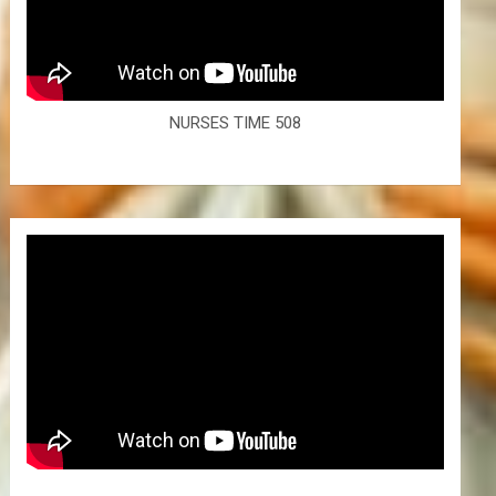
NURSES TIME 508