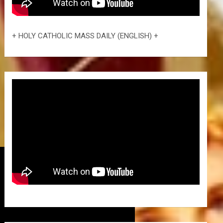
+ HOLY CATHOLIC MASS DAILY (ENGLISH) +