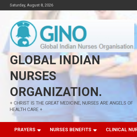
Skip
Saturday, August 8, 2026
to
content
GLOBAL INDIAN
NURSES
ORGANIZATION.
+ CHRIST IS THE GREAT MEDICINE, NURSES ARE ANGELS OF
HEALTH CARE +
PRAYERS
NURSES BENEFITS
CLINICAL NU