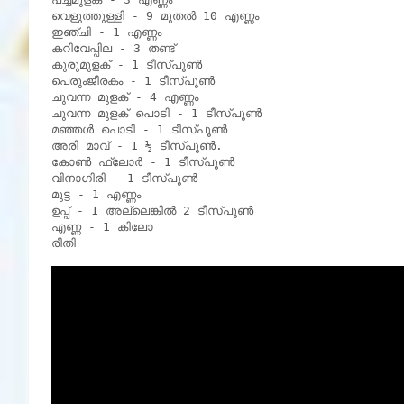
വെളുത്തുള്ളി - 9 മുതൽ 10 എണ്ണം

ഇഞ്ചി - 1 എണ്ണം

കറിവേപ്പില - 3 തണ്ട്

കുരുമുളക് - 1 ടീസ്പൂൺ

പെരുംജീരകം - 1 ടീസ്പൂൺ

ചുവന്ന മുളക് - 4 എണ്ണം

ചുവന്ന മുളക് പൊടി - 1 ടീസ്പൂൺ

മഞ്ഞൾ പൊടി - 1 ടീസ്പൂൺ

അരി മാവ് - 1 ½ ടീസ്പൂൺ.

കോൺ ഫ്ലോർ - 1 ടീസ്പൂൺ

വിനാഗിരി - 1 ടീസ്പൂൺ

മുട്ട - 1 എണ്ണം

ഉപ്പ് - 1 അല്ലെങ്കിൽ 2 ടീസ്പൂൺ

എണ്ണ - 1 കിലോ

രീതി